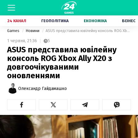
24 КАНАЛ
ГЕОПОЛІТИКА
ЕКОНОМІКА
БІЗНЕС
Games
Новини
ASUS представила ювілейну консоль ROG Xbox Ally X20 з довгоочікуваними оновленнями
1 червня,
21:36
5
ASUS представила ювілейну
консоль ROG Xbox Ally X20 з
довгоочікуваними
оновленнями
Олександр Гайдамашко