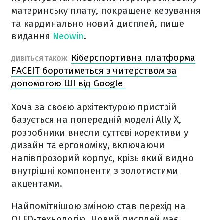
материнську плату, покращене керування
та кардинально новий дисплей, пише
видання
Neowin
.
Кіберспортивна платформа
ДИВІТЬСЯ ТАКОЖ
FACEIT боротиметься з читерством за
допомогою ШІ від Google
Хоча за своєю архітектурою пристрій
базується на попередній моделі Ally X,
розробники внесли суттєві корективи у
дизайн та ергономіку, включаючи
напівпрозорий корпус, крізь який видно
внутрішні компоненти з золотистими
акцентами.
Найпомітнішою зміною став перехід на
OLED-технологію. Новий дисплей має