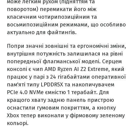
може легким рухом (підняттям та
поворотом) перемикати його між
класичним чотирипозиційним та
восьмипозиційним режимами, що особливо
актуально для файтингів.
Попри значні зовнішні та ергономічні зміни,
внутрішня потужність залишилася на рівні
попередньої флагманської моделі. Серцем
консолі є чип AMD Ryzen AI Z2 Extreme, який
працює у парі з 24 гігабайтами оперативної
пам'яті типу LPDDR5X та накопичувачем
PCIe 4.0 NVMe ємністю 1 терабайт. Для
кращого хвату задню панель пристрою
оснастили гумовим покриттям, а кнопку
Xbox тепер виконали у фірмовому зеленому
кольорі.