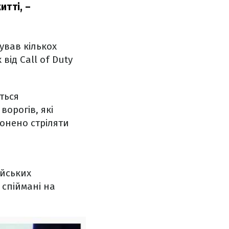
тті, –
ував кількох
від Call of Duty
ться
орогів, які
ронено стріляти
ійських
 спіймані на