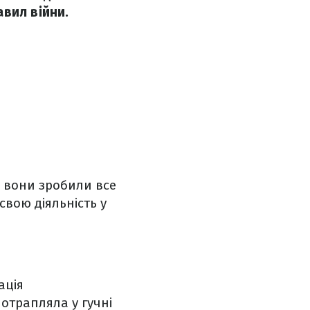
вил війни.
о вони зробили все
вою діяльність у
ація
отрапляла у гучні