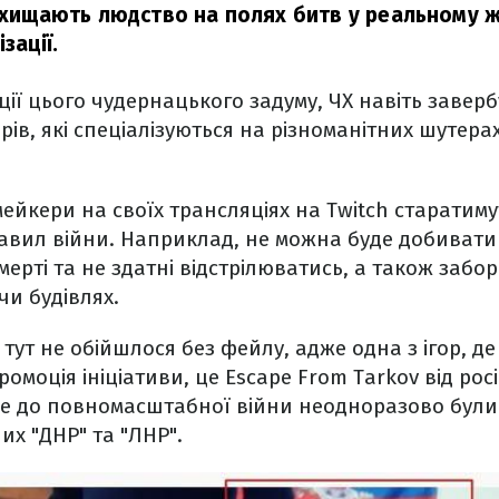
ахищають людство на полях битв у реальному жи
зації.
ії цього чудернацького задуму, ЧХ навіть заверб
ів, які спеціалізуються на різноманітних шутерах 
мейкери на своїх трансляціях на Twitch старатиму
вил війни. Наприклад, не можна буде добивати в
мерті та не здатні відстрілюватись, а також забо
чи будівлях.
 тут не обійшлося без фейлу, адже одна з ігор, де
омоція ініціативи, це Escape From Tarkov від рос
ще до повномасштабної війни неодноразово були
их "ДНР" та "ЛНР".