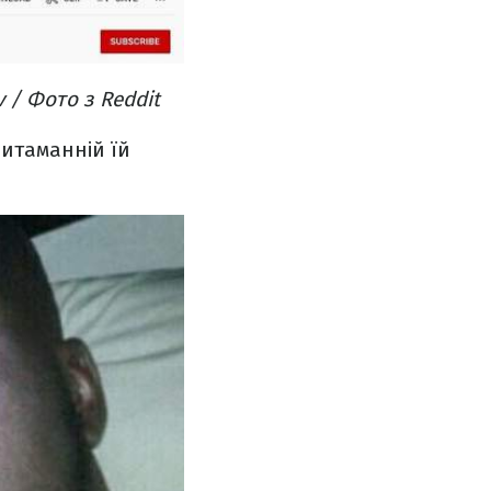
 / Фото з Reddit
ритаманній їй