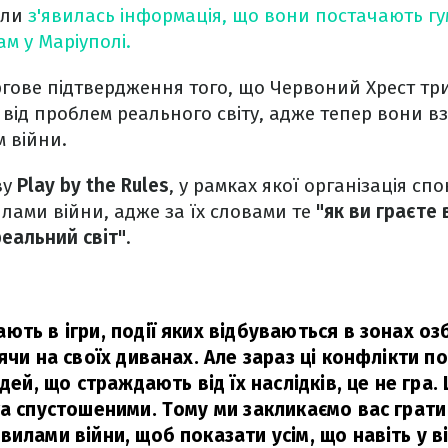
оли
з'явилась інформація, що вони постачають г
м у Маріуполі.
ергове підтвердження того, що Червоний Хрест тр
і від проблем реального світу, адже тепер вони в
 війни.
ву
Play by the Rules
, у рамках якої організація сп
лами війни, адже за їх словами те
"як ви граєте 
еальний світ"
.
ють в ігри, події яких відбуваються в зонах о
ячи на своїх диванах. Але зараз ці конфлікти п
юдей, що страждають від їх наслідків, це не гра.
та спустошеними. Тому ми закликаємо вас грати 
илами війни, щоб показати усім, що навіть у в