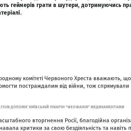
ють геймерів грати в шутери, дотримуючись пра
теріалі.
родному комітеті Червоного Хреста вважають, щ
могти постраждалим від війни, тож спрямували с
TION ДОПОМІГ КИЇВСЬКІЙ ЛІКАРНІ "ФЕОФАНІЯ" МЕДИКАМЕНТАМИ
сштабного вторгнення Росії, благодійна організ
авала критики за свою бездіяльність та навіть п