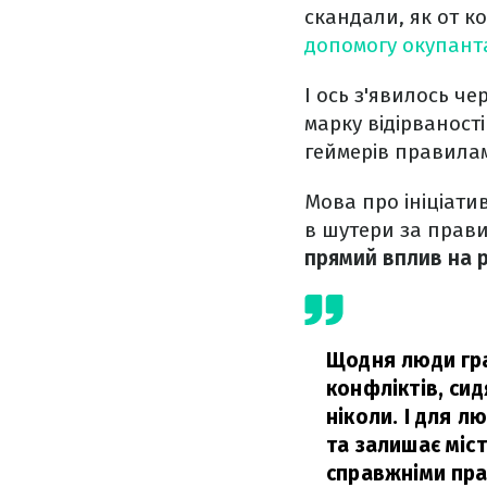
скандали, як от к
допомогу окупанта
І ось з'явилось ч
марку відірваност
геймерів правилам
Мова про ініціати
в шутери за прави
прямий вплив на р
Щодня люди гра
конфліктів, сид
ніколи. І для л
та залишає міс
справжніми прав