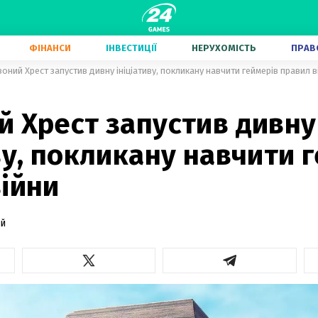
ФІНАНСИ
ІНВЕСТИЦІЇ
НЕРУХОМІСТЬ
ПРАВ
оний Хрест запустив дивну ініціативу, покликану навчити геймерів правил в
й Хрест запустив дивну
ву, покликану навчити 
ійни
ий