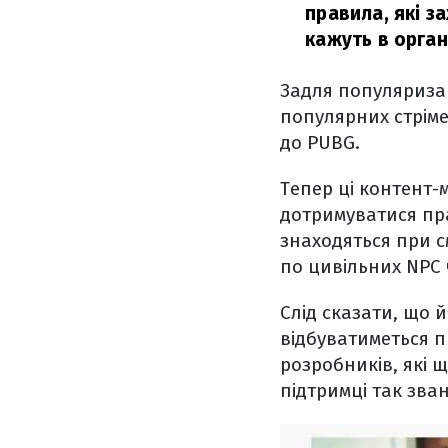
правила, які з
кажуть в органі
Задля популяризац
популярних стрімер
до PUBG.
Тепер ці контент-
дотримуватися пра
знаходяться при с
по цивільних NPC 
Слід сказати, що й
відбуватиметься пр
розробників, які 
підтримці так зван