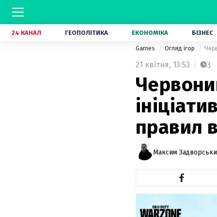
24 КАНАЛ
ГЕОПОЛІТИКА
ЕКОНОМІКА
БІЗНЕС
Games
Огляд ігор
Черв
21 квітня,
13:53
3
Червони
ініціати
правил в
Максим Задворськ