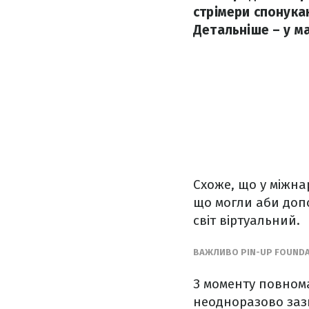
стрімери спонука
Детальніше – у ма
Схоже, що у міжна
що могли аби допо
світ віртуальний.
ВАЖЛИВО PIN-UP FOUNDA
З моменту повнома
неодноразово зазн