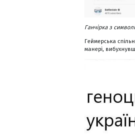
Ганчірка з символі
Геймерська спільн
манері, вибухнув