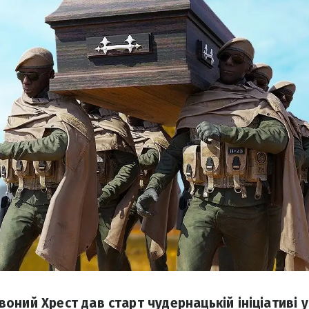
ний Хрест дав старт чудернацькій ініціативі у 