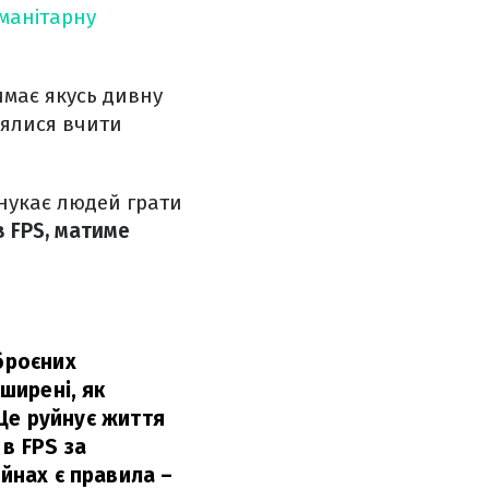
уманітарну
имає якусь дивну
зялися вчити
онукає людей грати
в FPS, матиме
зброєних
оширені, як
 Це руйнує життя
в FPS за
ійнах є правила –