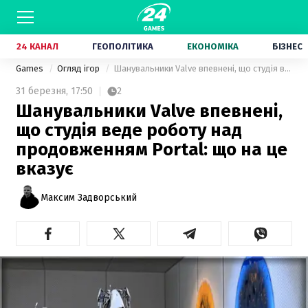
24 КАНАЛ
ГЕОПОЛІТИКА
ЕКОНОМІКА
БІЗНЕС
Games
Огляд ігор
Шанувальники Valve впевнені, що студія веде роботу над продовженням Portal: що на це вказує
31 березня,
17:50
2
Шанувальники Valve впевнені,
що студія веде роботу над
продовженням Portal: що на це
вказує
Максим Задворський