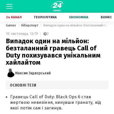
24 КАНАЛ
ГЕОПОЛІТИКА
ЕКОНОМІКА
БІЗНЕС
Games
Кіберспорт
Випадок один на мільйон: безталанний гравець Call of Duty похизувався унікальним хайлайтом
10 листопада,
12:19
2
Випадок один на мільйон:
безталанний гравець Call of
Duty похизувався унікальним
хайлайтом
Максим Задворський
ОСНОВНІ ТЕЗИ
Гравець Call of Duty: Black Ops 6 став
жертвою невезіння, кинувши гранату, від
якої потім сам і загинув.