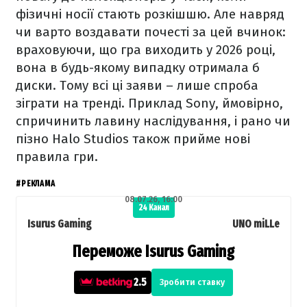
фізичні носії стають розкішшю. Але навряд
чи варто воздавати почесті за цей вчинок:
враховуючи, що гра виходить у 2026 році,
вона в будь-якому випадку отримала б
диски. Тому всі ці заяви – лише спроба
зіграти на тренді. Приклад Sony, ймовірно,
спричинить лавину наслідування, і рано чи
пізно Halo Studios також прийме нові
правила гри.
#РЕКЛАМА
08.07.26, 16:00
24 Канал
Isurus Gaming
UNO miLLe
Переможе Isurus Gaming
2.5
Зробити ставку