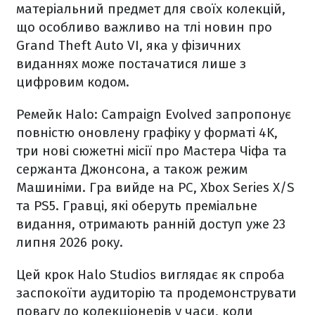
матеріальний предмет для своїх колекцій,
що особливо важливо на тлі новин про
Grand Theft Auto VI, яка у фізичних
виданнях може постачатися лише з
цифровим кодом.
Ремейк Halo: Campaign Evolved запропонує
повністю оновлену графіку у форматі 4K,
три нові сюжетні місії про Мастера Чіфа та
сержанта Джонсона, а також режим
Машиніми. Гра вийде на PC, Xbox Series X/S
та PS5. Гравці, які оберуть преміальне
видання, отримають ранній доступ уже 23
липня 2026 року.
Цей крок Halo Studios виглядає як спроба
заспокоїти аудиторію та продемонструвати
повагу до колекціонерів у часи, коли