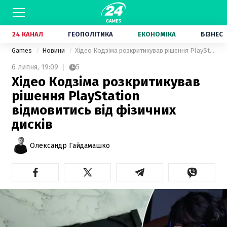
24 КАНАЛ
ГЕОПОЛІТИКА
ЕКОНОМІКА
БІЗНЕС
Games
Новини
Хідео Кодзіма розкритикував рішення PlayStation відмовитись від фізичних дисків
6 липня,
19:09
5
Хідео Кодзіма розкритикував
рішення PlayStation
відмовитись від фізичних
дисків
Олександр Гайдамашко