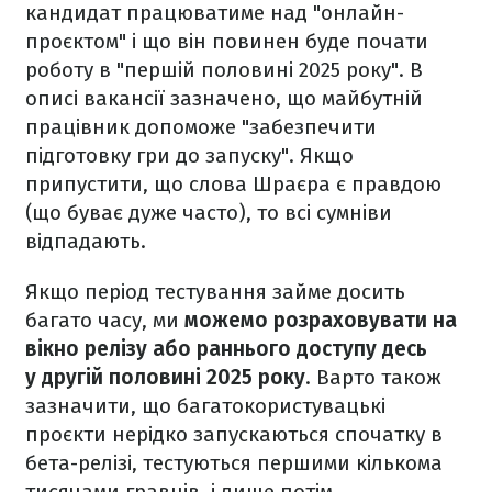
кандидат працюватиме над "онлайн-
проєктом" і що він повинен буде почати
роботу в "першій половині 2025 року". В
описі вакансії зазначено, що майбутній
працівник допоможе "забезпечити
підготовку гри до запуску". Якщо
припустити, що слова Шраєра є правдою
(що буває дуже часто), то всі сумніви
відпадають.
Якщо період тестування займе досить
багато часу, ми
можемо розраховувати на
вікно релізу або раннього доступу десь
у другій половині 2025 року
. Варто також
зазначити, що багатокористувацькі
проєкти нерідко запускаються спочатку в
бета-релізі, тестуються першими кількома
тисячами гравців, і лише потім