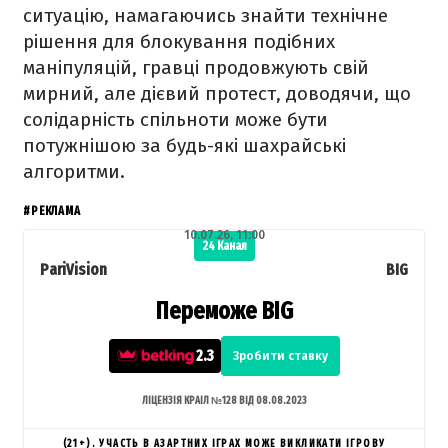
ситуацію, намагаючись знайти технічне
рішення для блокування подібних
маніпуляцій, гравці продовжують свій
мирний, але дієвий протест, доводячи, що
солідарність спільноти може бути
потужнішою за будь-які шахрайські
алгоритми.
#РЕКЛАМА
10.07.26, 11:00
24 Канал
PariVision
BIG
Переможе BIG
2.3
Зробити ставку
ЛІЦЕНЗІЯ КРАІЛ №128 ВІД 08.08.2023
(21+). УЧАСТЬ В АЗАРТНИХ ІГРАХ МОЖЕ ВИКЛИКАТИ ІГРОВУ