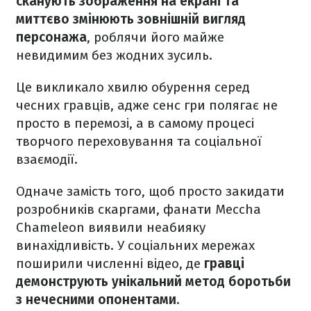
сканують зображення на екрані та
миттєво змінюють зовнішній вигляд
персонажа
, роблячи його майже
невидимим без жодних зусиль.
Це викликало хвилю обурення серед
чесних гравців, адже сенс гри полягає не
просто в перемозі, а в самому процесі
творчого переховування та соціальної
взаємодії.
Одначе замість того, щоб просто закидати
розробників скаргами, фанати Meccha
Chameleon виявили неабияку
винахідливість. У соціальних мережах
поширили численні відео, де
гравці
демонструють унікальний метод боротьби
з нечесними опонентами
.