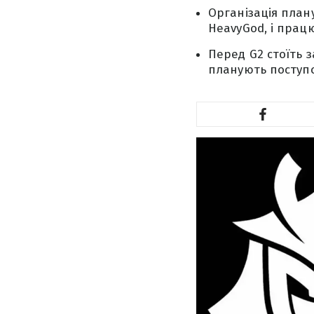
Організація план
HeavyGod, і прац
Перед G2 стоїть з
планують поступ