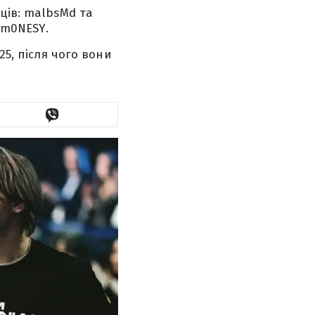
ців: malbsMd та
 m0NESY.
25, після чого вони