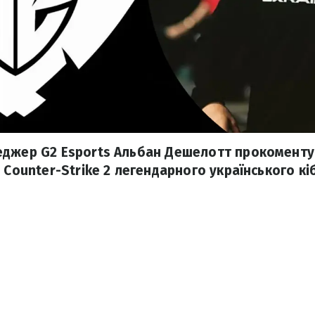
еджер G2 Esports Альбан Дешелотт прокомент
 Counter-Strike 2 легендарного українського к