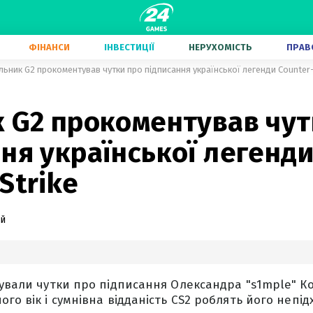
ФІНАНСИ
ІНВЕСТИЦІЇ
НЕРУХОМІСТЬ
ПРАВ
льник G2 прокоментував чутки про підписання української легенди Counter-
к G2 прокоментував чут
ня української легенд
Strike
ий
тували чутки про підписання Олександра "s1mple" Ко
ого вік і сумнівна відданість CS2 роблять його непі