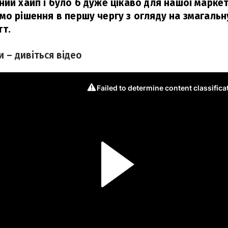
ний хайп і було б дуже цікаво для нашої марке
мо рішення в першу чергу з огляду на змагальн
т.
 – дивіться відео