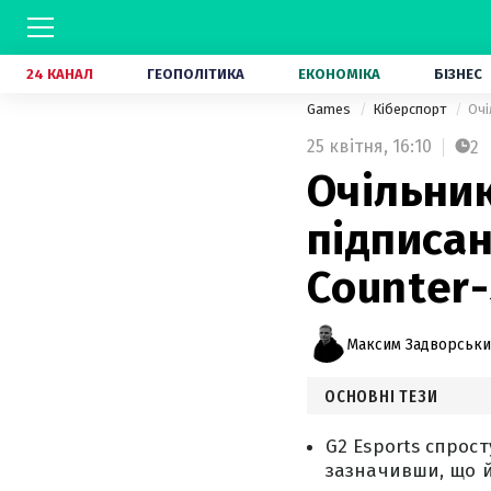
24 КАНАЛ
ГЕОПОЛІТИКА
ЕКОНОМІКА
БІЗНЕС
Games
Кіберспорт
Очі
25 квітня,
16:10
2
Очільни
підписан
Counter-
Максим Задворськ
ОСНОВНІ ТЕЗИ
G2 Esports спрос
зазначивши, що й