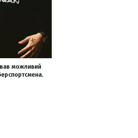
ував можливий
іберспортсмена.