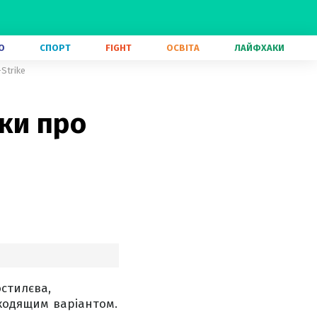
О
СПОРТ
FIGHT
ОСВІТА
ЛАЙФХАКИ
Strike
ки про
и
стилєва,
дходящим варіантом.