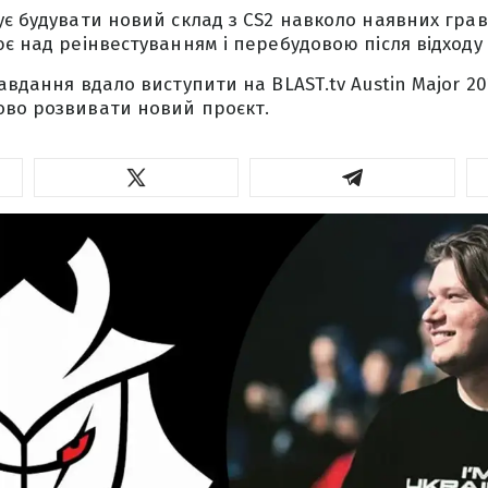
ує будувати новий склад з CS2 навколо наявних грав
ює над реінвестуванням і перебудовою після відходу
авдання вдало виступити на BLAST.tv Austin Major 20
ово розвивати новий проєкт.