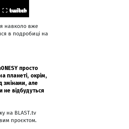
ся навколо вже
ися в подробиці на
 m0NESY просто
а планеті, окрім,
 змінами, але
и не відбудуться
у на BLAST.tv
овим проєктом.