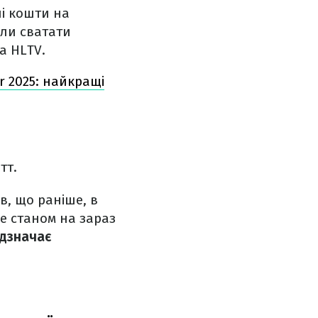
лі кошти на
али сватати
а HLTV.
r 2025: найкращі
тт.
в, що раніше, в
ле станом на зараз
ідзначає