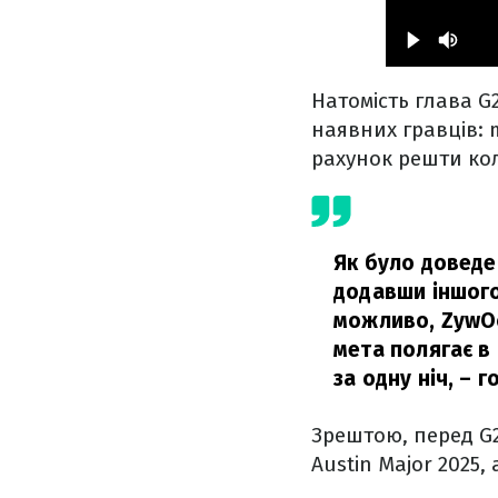
Натомість глава G
наявних гравців: 
рахунок решти ко
Як було доведе
додавши іншого 
можливо, ZywOo
мета полягає в 
за одну ніч,
– г
Зрештою, перед G2
Austin Major 2025