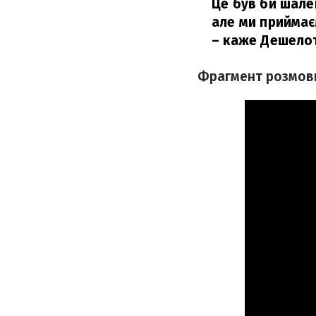
Це був би шале
але ми приймає
– каже Дешелот
Фрагмент розмови