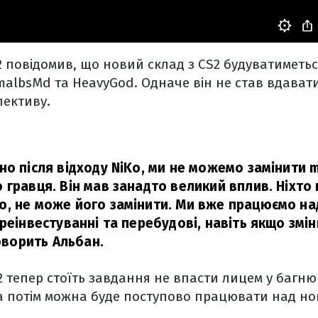
2 повідомив, що новий склад з CS2 будуватиметь
malbsMd та HeavyGod. Одначе він не став вдават
лективу.
но після відходу NiKo, ми не можемо замінити
гравця. Він мав занадто великий вплив. Ніхто н
, не може його замінити. Ми вже працюємо над
реінвестуванні та перебудові, навіть якщо змін
оворить Альбан.
 тепер стоїть завдання не впасти лицем у багнюк
, а потім можна буде поступово працювати над н