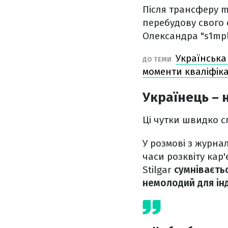
Після трансферу m
перебудову свого 
Олександра "s1mpl
Українська
ДО ТЕМИ
моменти кваліфіка
Українець – 
Ці чутки швидко с
У розмові з журна
часи розквіту кар
Stilgar
сумніваєтьс
немолодий для інду