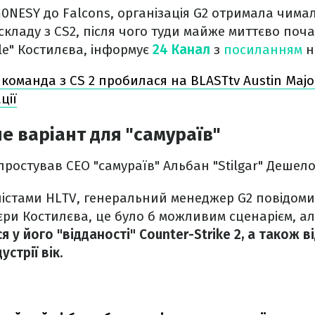
0NESY до Falcons, організація G2 отримала чима
складу з CS2, після чого туди майже миттєво поч
e" Костилєва, інформує
24 Канал
з
посиланням
н
 команда з CS 2 пробилася на BLASTtv Austin Majo
ції
не варіант для "самураїв"
простував CEO "самураїв" Альбан "Stilgar" Дешело
лістами HLTV, генеральний менеджер G2 повідоми
'єри Костилєва, це було б можливим сценарієм, а
я у його "відданості" Counter-Strike 2, а також в
стрії вік.