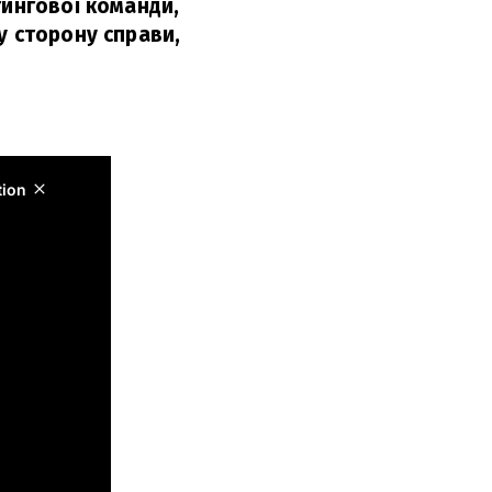
тингової команди,
у сторону справи,