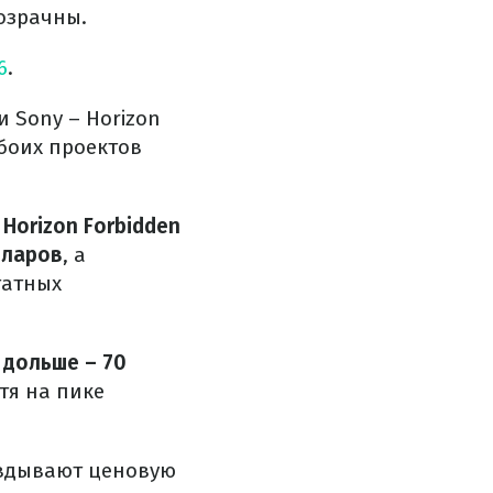
озрачны.
6
.
и Sony – Horizon
обоих проектов
Horizon Forbidden
лларов
, а
татных
е дольше – 70
отя на пике
авдывают ценовую