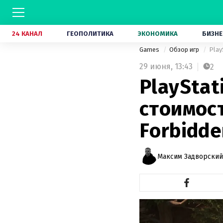
24 КАНАЛ
ГЕОПОЛИТИКА
ЭКОНОМИКА
БИЗНЕ
Games
Обзор игр
Play
29 июня,
13:43
2
PlayStat
стоимост
Forbidde
Максим Задворский