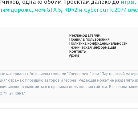
тчиков, однако обоим проектам далеко до
игры, 
ям дороже, чем GTA 5, RDR2 и Cyberpunk 2077 вме
Рекламодателям
Правила пользования
Политика конфиденциальности
Техническая информация
Контакты
Архив
ые материалы обозначены словами "Спецпроект" или "Партнерский матери
иция" отражают позицию авторов и героев. Редакция может не разделять и
ания можно ознакомиться в правилах пользования сайтом. Все права защ
 "», 24 Канал.