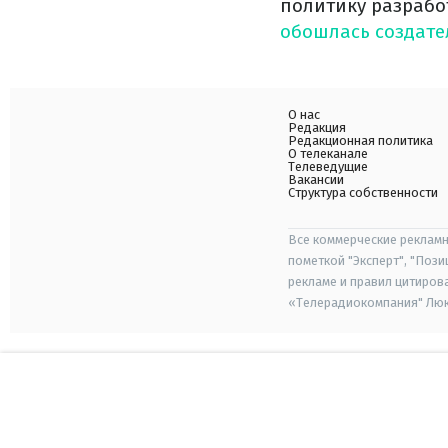
политику разрабо
обошлась создател
О нас
Редакция
Редакционная политика
О телеканале
Телеведущие
Вакансии
Структура собственности
Все коммерческие рекламн
пометкой "Эксперт", "Поз
рекламе и правил цитиров
«Телерадиокомпания" Люкс