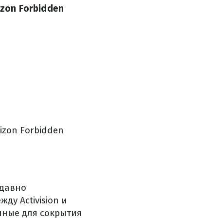
izon Forbidden
izon Forbidden
едавно
ду Activision и
нные для сокрытия