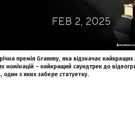
ічна премія Grammy, яка відзначає найкращих 
их номінацій – найкращий саундтрек до відеогр
, один з яких забере статуетку.