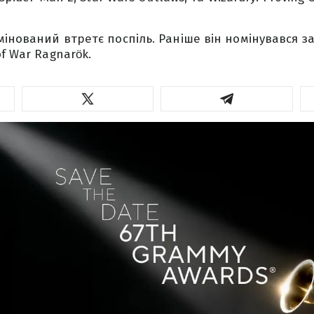
інований втретє поспіль. Раніше він номінувався за 
f War Ragnarök.