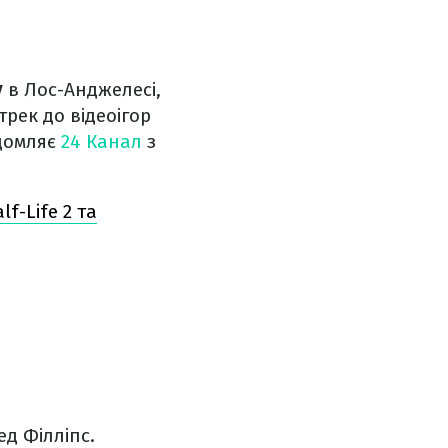
у
в Лос-Анджелесі,
рек до відеоігор
ідомляє
24 Канал
з
f-Life 2 та
ед Філліпс.