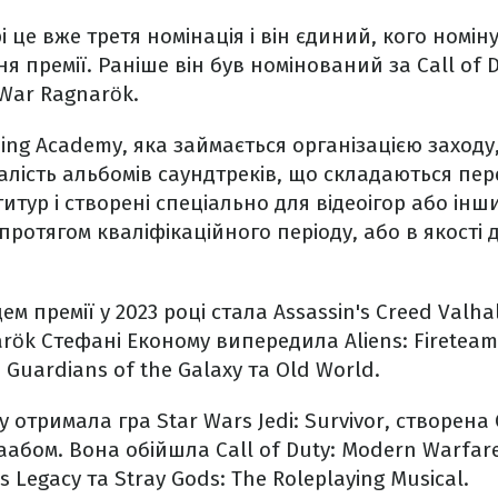
і це вже третя номінація і він єдиний, кого номі
я премії. Раніше він був номінований за Call of 
 War Ragnarök.
ing Academy, яка займається організацією заходу
алість альбомів саундтреків, що складаються пе
итур і створені спеціально для відеоігор або інш
протягом кваліфікаційного періоду, або в якості
премії у 2023 році стала Assassin's Creed Valhal
ök Стефані Економу випередила Aliens: Fireteam El
 Guardians of the Galaxy та Old World.
 отримала гра Star Wars Jedi: Survivor, створена
аабом. Вона обійшла Call of Duty: Modern Warfare
 Legacy та Stray Gods: The Roleplaying Musical.