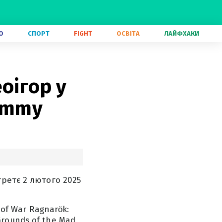
О
СПОРТ
FIGHT
ОСВІТА
ЛАЙФХАКИ
оігор у
rammy
ретє 2 лютого 2025
 of War Ragnarök:
 Grounds of the Mad