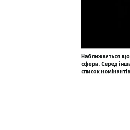
Наближається щор
сфери. Серед інш
список номінантів