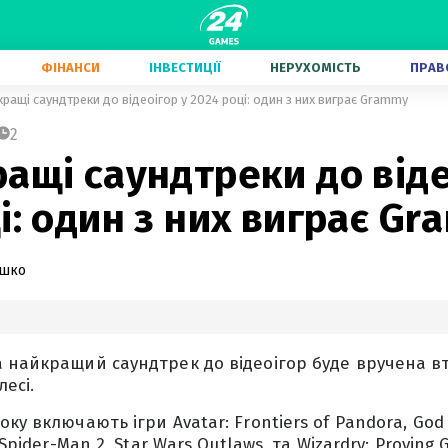
ФІНАНСИ
ІНВЕСТИЦІЇ
НЕРУХОМІСТЬ
ПРАВ
кращі саундтреки до відеоігор у 2024 році: один з них виграє Grammy
2
ащі саундтреки до віде
і: один з них виграє G
ашко
 найкращий саундтрек до відеоігор буде вручена вт
есі.
ку включають ігри Avatar: Frontiers of Pandora, God
 Spider-Man 2, Star Wars Outlaws, та Wizardry: Proving