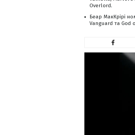
Overlord.
Беар МакКрірі ном
Vanguard та God o