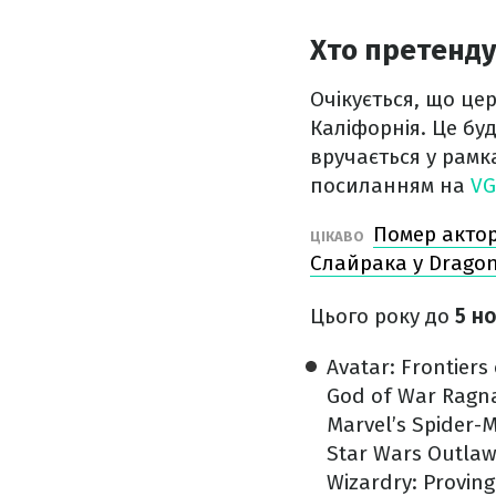
Хто претенду
Очікується, що ц
Каліфорнія. Це бу
вручається у рамк
посиланням на
VG
Помер актор,
ЦІКАВО
Слайрака у Drago
Цього року до
5 но
Avatar: Frontier
God of War Ragna
Marvel’s Spider
Star Wars Outlaw
Wizardry: Provin