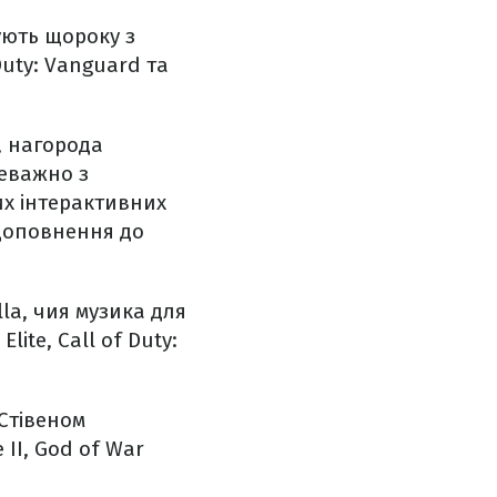
нують щороку з
Duty: Vanguard та
, нагорода
реважно з
их інтерактивних
 доповнення до
la, чия музика для
ite, Call of Duty:
 Стівеном
 II, God of War