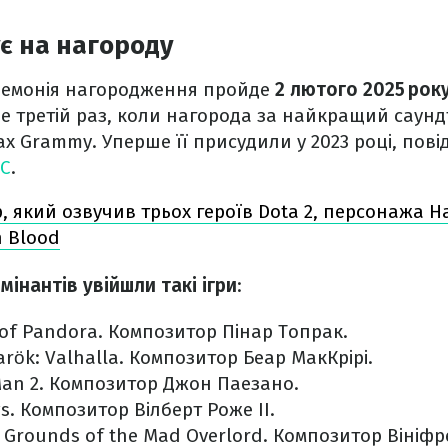
є на нагороду
еремонія нагородження пройде
2 лютого 2025 рок
де третій раз, коли нагорода за найкращий саундт
ах Grammy. Уперше її присудили у 2023 році, пов
C
.
 який озвучив трьох героїв Dota 2, персонажа Hal
n Blood
мінантів увійшли такі ігри
:
s of Pandora. Композитор Пінар Топрак.
rök: Valhalla. Композитор Беар МакКрірі.
-Man 2. Композитор Джон Паезано.
s. Композитор Вілберт Роже II.
g Grounds of the Mad Overlord. Композитор Вініфр