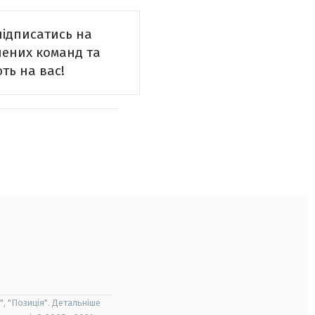
підписатись на
блених команд та
ть на вас!
", "Позиція". Детальніше