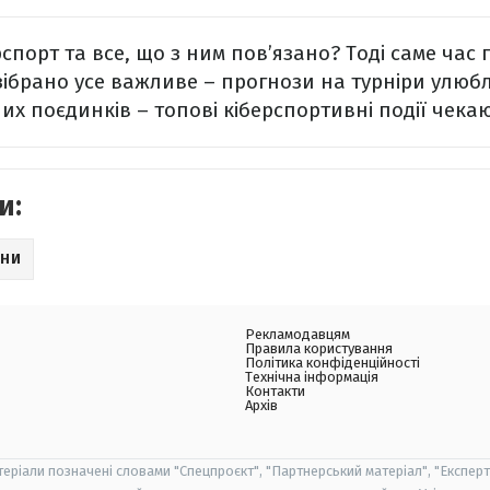
порт та все, що з ним пов’язано? Тоді саме час 
і зібрано усе важливе – прогнози на турніри улю
их поєдинків – топові кіберспортивні події чекаю
и:
НИ
Рекламодавцям
Правила користування
Політика конфіденційності
Технічна інформація
Контакти
Архів
теріали позначені словами "Спецпроєкт", "Партнерський матеріал", "Експерт