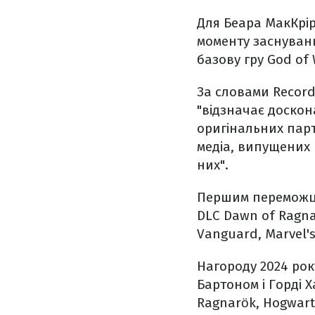
Для Беара МакКрір
моменту заснуванн
базову гру God of
За словами Record
"відзначає доскон
оригінальних парт
медіа, випущених 
них".
Першим переможцем 
DLC Dawn of Ragnar
Vanguard, Marvel's
Нагороду 2024 року
Бартоном і Горді Х
Ragnarök, Hogwarts