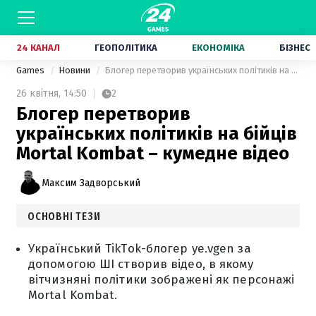
24 КАНАЛ
ГЕОПОЛІТИКА
ЕКОНОМІКА
БІЗНЕС
Games
Новини
Блогер перетворив українських політиків на бійців Mortal Kombat – кумедне відео
26 квітня,
14:50
2
Блогер перетворив
українських політиків на бійців
Mortal Kombat – кумедне відео
Максим Задворський
ОСНОВНІ ТЕЗИ
Український TikTok-блогер ye.vgen за
допомогою ШІ створив відео, в якому
вітчизняні політики зображені як персонажі
Mortal Kombat.