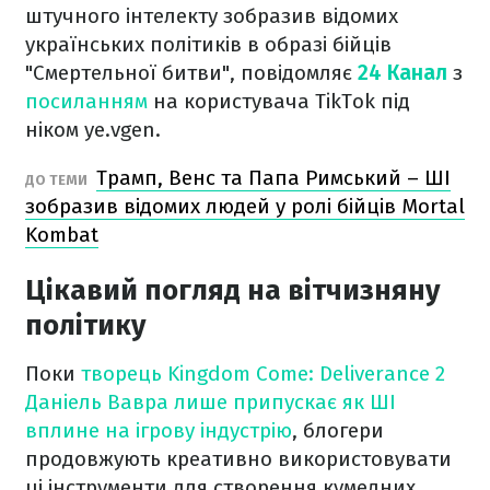
штучного інтелекту зобразив відомих
українських політиків в образі бійців
"Смертельної битви", повідомляє
24 Канал
з
посиланням
на користувача TikTok під
ніком ye.vgen.
Трамп, Венс та Папа Римський – ШІ
ДО ТЕМИ
зобразив відомих людей у ролі бійців Mortal
Kombat
Цікавий погляд на вітчизняну
політику
Поки
творець Kingdom Come: Deliverance 2
Даніель Вавра лише припускає як ШІ
вплине на ігрову індустрію
, блогери
продовжують креативно використовувати
ці інструменти для створення кумедних