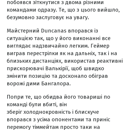
побоявся зіткнутися з двома різними
командами одразу. Те, що з цього вийшло,
безумовно заслуговує на увагу.
Майстерний Duncanas впорався із
ситуацією так, що у його виконанні все
виглядає надзвичайно легким. Геймер
виграв перестрілки як на дальніх, так і на
близьких дистанціях, використав реактивні
прискорювачі Валькірії, щоб швидко
змінити позицію та досконало обіграв
ворожі дими Бангалора.
Попри те, що обидва його товариші по
команді були вбиті, він
зберіг холоднокровність і блискуче
впорався з усіма опонентами та приніс
перемогу тіммейтам просто таки на