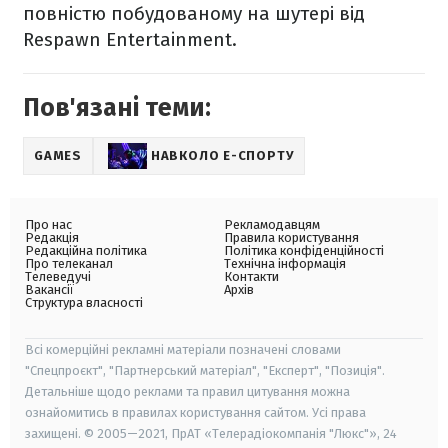
повністю побудованому на шутері від
Respawn Entertainment.
Пов'язані теми:
GAMES
НАВКОЛО Е-СПОРТУ
Про нас
Рекламодавцям
Редакція
Правила користування
Редакційна політика
Політика конфіденційності
Про телеканал
Технічна інформація
Телеведучі
Контакти
Вакансії
Архів
Структура власності
Всі комерційні рекламні матеріали позначені словами
"Спецпроєкт", "Партнерський матеріал", "Експерт", "Позиція".
Детальніше щодо реклами та правил цитування можна
ознайомитись в правилах користування сайтом. Усі права
захищені. © 2005—2021, ПрАТ «Телерадіокомпанія "Люкс"», 24