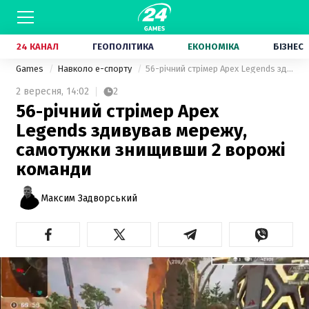
24 КАНАЛ
ГЕОПОЛІТИКА
ЕКОНОМІКА
БІЗНЕС
Games
Навколо е-спорту
56-річний стрімер Apex Legends здивував мережу, самотужки знищивши 2 ворожі команди
2 вересня,
14:02
2
56-річний стрімер Apex
Legends здивував мережу,
самотужки знищивши 2 ворожі
команди
Максим Задворський