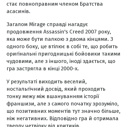
стає повноправним членом Братства
асасинів.
Загалом Mirage справді нагадує
продовження Assassin's Creed 2007 року,
яка може бути палкою з двома кінцями. З
одного боку, це втілює в собі те, що робить
оригінальні пригодницькі бойовики такими
чудовими, але з іншого, іноді здається, що
гра застрягла в кінці 2000-х.
У результаті виходить веселий,
ностальгічний досвід, який проходить
тонку межу між вшануванням історії
франшизи, але з самого початку зрозуміло,
що позитивних моментів тут значно більше,
ніж негативних. Відповідно гра й отримала
тверду четвірку від критиків.