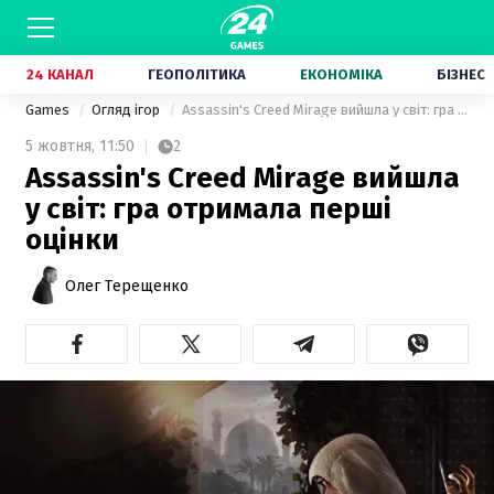
24 КАНАЛ
ГЕОПОЛІТИКА
ЕКОНОМІКА
БІЗНЕС
Games
Огляд ігор
Assassin's Creed Mirage вийшла у світ: гра отримала перші оцінки
5 жовтня,
11:50
2
Assassin's Creed Mirage вийшла
у світ: гра отримала перші
оцінки
Олег Терещенко