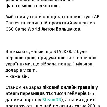
фанатською спільнотою.
Амбітний у своїй оцінці засновник студії AB
Games та колишній проєктний менеджер
GSC Game World
Антон Большаков
.
Я не маю сумнівів, що STALKER. 2 буде
першою грою, придуманою та створеною
українцями, що зібрала понад 1 мільярд
доларів у світі,
– каже він.
Станом на зараз
піковий онлайн гравців у
Steam перевищив 113 тисяч геймерів
(за
даними порталу
SteamDB
), а на вихідних
прогнозують, що цей показник сягне 200, а