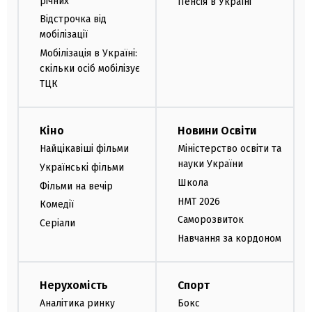
річних
Пенсія в Україні
Відстрочка від
мобілізації
Мобілізація в Україні:
скільки осіб мобілізує
ТЦК
Кіно
Новини Освіти
Найцікавіші фільми
Міністерство освіти та
науки України
Українські фільми
Школа
Фільми на вечір
НМТ 2026
Комедії
Саморозвиток
Серіали
Навчання за кордоном
Нерухомість
Спорт
Аналітика ринку
Бокс