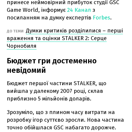
принесе неймовірний прибуток студії GSC
Game World, інформує
24 Канал
з
посиланням на думку експертів
Forbes
.
Думки критиків розділилися – перші
ДО ТЕМИ
враження та оцінки STALKER 2: Серце
Чорнобиля
Бюджет гри достеменно
невідомий
Бюджет першої частини STALKER, що
вийшла у далекому 2007 році, склав
приблизно 5 мільйонів доларів.
Зрозуміло, що з плином часу витрати на
розробку ігор суттєво зросли. Нова частина
точно обійшлася GSC набагато дорожче.