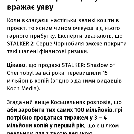
вражає уяву
Коли вкладаєш настільки великі кошти в
проєкт, то ясним чином очікуєш від нього
гарного прибутку. Експерти вважають, що
STALKER 2: Серце Чорнобиля зможе покрити
такі шалені фінансові ризики.
Цікаво
, що продажі STALKER: Shadow of
Chernobyl за всі роки перевищили 15
мільйонів копій (згідно з даними видавців
Koch Media).
Згаданий вище Косьцельняк розповів, що
аби заробити тих самих 100 мільйонів, грі
потрібно продатися тиражем у 3 – 4
мільйони копій у перший рік
, що є цілком
реальним для з такою великою