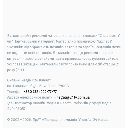
android
apple
smart tv
samsung smart tv
Всі комерційні рекламні матеріали позначені словами "Спецпроєкт"
чи "Партнерський матеріал". Матеріали з позначкою "Експерт",
"Позиція" відображають позицію авторів та героїв. Редакція може
не поділяти їхніх поглядів. Детальніше щодо реклами та правил
цитування можна ознайомитись в правилах користування сайтом.
Усі права захищені.
Матеріали сайту призначені для осіб старше
21
року (21+)
Онлайн-медіа «24 Канал»
пл. Галицька, буд. 15, м. Львів, 79008
Телефон
+380 (32) 229-77-77
Адреса електронної пошти —
legal@24tv.com.ua
Ідентифікатор онлайн-медіа в Реєстрі суб'єктів у сфері медіа —
R40-06057
© 2005—2026,
ПрАТ «Телерадіокомпанія "Люкс"», 24 Канал.