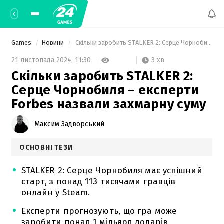
Games
Новини
 Скільки заробить STALKER 2: Серце Чорнобиля – експерти Forbes назвали захмарну суму 
3 хв
21 листопада 2024,
11:30
Скільки заробить STALKER 2:
Серце Чорнобиля – експерти
Forbes назвали захмарну суму
Максим Задворський
ОСНОВНІ ТЕЗИ
STALKER 2: Серце Чорнобиля має успішний
старт, з понад 113 тисячами гравців
онлайн у Steam.
Експерти прогнозують, що гра може
заробити понад 1 мільярд доларів,