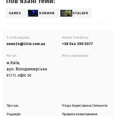
Повʼязані теми:
GAMES
НОВИНИ
STALKER
E-mail редакції
Номер телефону:
news24@24tv.com.ua
+38 044 390 5077
Ми тут:
Ми в соцмережах:
м.Київ
,
вул. Володимирська
офіс
61/11,
50
Про нас
Угода Користувача Спільноти
Редакція
Правила коментування