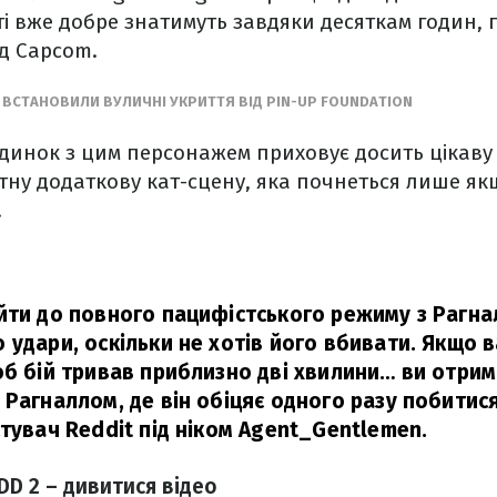
ті вже добре знатимуть завдяки десяткам годин,
д Capcom.
І ВСТАНОВИЛИ ВУЛИЧНІ УКРИТТЯ ВІД PIN-UP FOUNDATION
єдинок з цим персонажем приховує досить цікаву
тну додаткову кат-сцену, яка почнеться лише як
.
йти до повного пацифістського режиму з Рагн
 удари, оскільки не хотів його вбивати. Якщо 
об бій тривав приблизно дві хвилини… ви отри
Рагналлом, де він обіцяє одного разу побитися
тувач Reddit під ніком Agent_Gentlemen.
DD 2 – дивитися відео