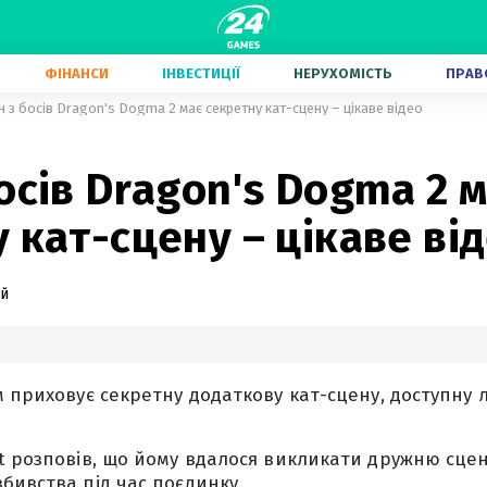
ФІНАНСИ
ІНВЕСТИЦІЇ
НЕРУХОМІСТЬ
ПРАВ
 з босів Dragon's Dogma 2 має секретну кат-сцену – цікаве відео
осів Dragon's Dogma 2 
 кат-сцену – цікаве ві
ий
м приховує секретну додаткову кат-сцену, доступну
t розповів, що йому вдалося викликати дружню сцен
бивства під час поєдинку.