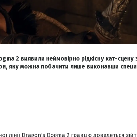
Dogma 2 виявили неймовірно рідкісну кат-сцену
 гри, яку можна побачити лише виконавши специ
ї лінії Dragon's Dogma 2 гравцю доведеться зійти