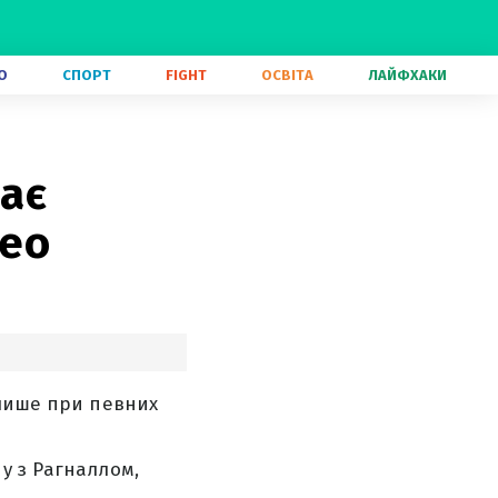
О
СПОРТ
FIGHT
ОСВІТА
ЛАЙФХАКИ
має
део
 лише при певних
у з Рагналлом,