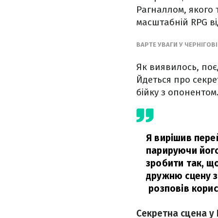
Рагналлом, якого 
масштабній RPG ві
ВАРТЕ УВАГИ У ЧЕРНІГОВ
Як виявилось, по
Йдеться про секре
бійку з опонентом
Я вирішив пере
парируючи його
зробити так, щ
дружню сцену з 
розповів корис
Секретна сцена у 