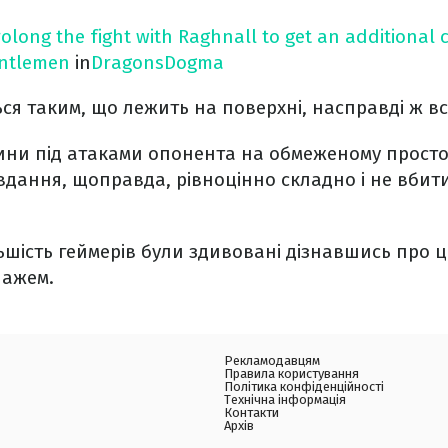
rolong the fight with Raghnall to get an additional 
ntlemen
in
DragonsDogma
ься таким, що лежить на поверхні, насправді ж в
ини під атаками опонента на обмеженому прост
вдання, щоправда, рівноцінно складно і не вбит
льшість геймерів були здивовані дізнавшись про 
нажем.
Рекламодавцям
Правила користування
Політика конфіденційності
Технічна інформація
Контакти
Архів