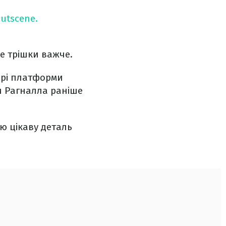
cutscene.
се трішки важче.
орі платформи
и Рагналла раніше
цю цікаву деталь