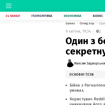
24 КАНАЛ
ГЕОПОЛІТИКА
ЕКОНОМІКА
БІЗНЕС
Games
Огляд ігор
Один
9 квітня,
19:34
2
Один з б
секретну
Максим Задворськ
ОСНОВНІ ТЕЗИ
Бійка з Рагналло
умовах.
Користувач Reddi
уникнувши його в