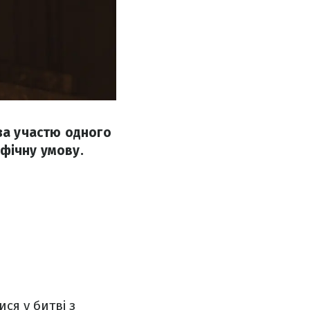
 за участю одного
фічну умову.
ся у битві з