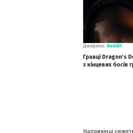
Джерело:
Reddit
Гравці Dragon's 
з кінцевих босів
Наприкінці сюжетно