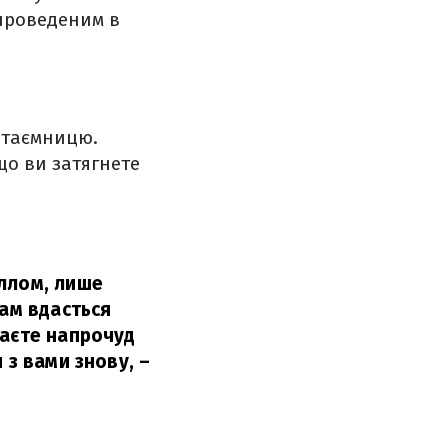
 проведеним в
 таємницю.
що ви затягнете
аллом, лише
вам вдасться
маєте напрочуд
 з вами знову, –