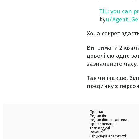
TIL: you can p
by
u/Agent_Ge
Хоча секрет здаєт
Витримати 2 хвил
доволі складне за
зазначеного часу.
Так чи інакше, бі
поєдинку з персо
Про нас
Редакція
Редакційна політика
Про телеканал
Телеведучі
Вакансії
Структура власності