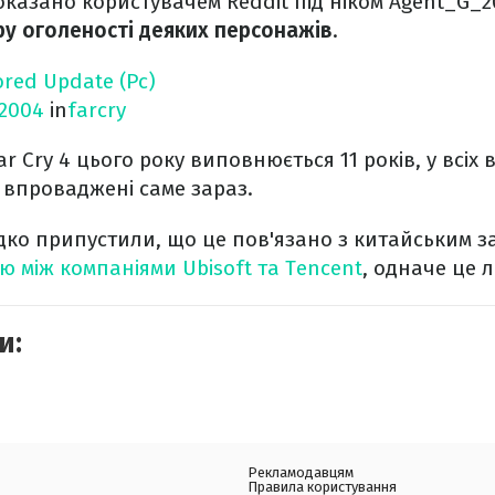
казано користувачем Reddit під ніком Agent_G_200
ру оголеності деяких персонажів
.
ored Update (Pc)
2004
in
farcry
r Cry 4 цього року виповнюється 11 років, у всіх
и впроваджені саме зараз.
ко припустили, що це пов'язано з китайським з
ю між компаніями Ubisoft та Tencent
, одначе це
и:
Рекламодавцям
Правила користування