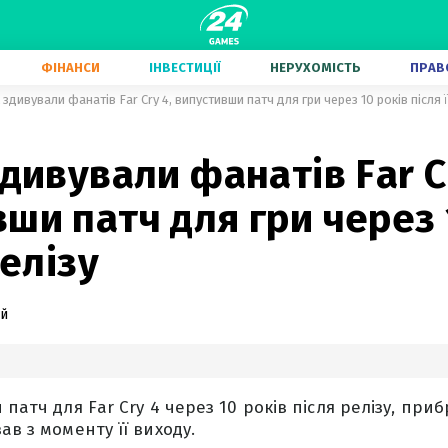
ФІНАНСИ
ІНВЕСТИЦІЇ
НЕРУХОМІСТЬ
ПРАВ
 здивували фанатів Far Cry 4, випустивши патч для гри через 10 років після ї
здивували фанатів Far C
ши патч для гри через 
релізу
ий
 патч для Far Cry 4 через 10 років після релізу, при
ав з моменту її виходу.