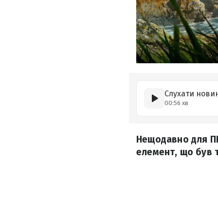
Слухати нови
00:56 хв
Нещодавно для ПК 
елемент, що був т