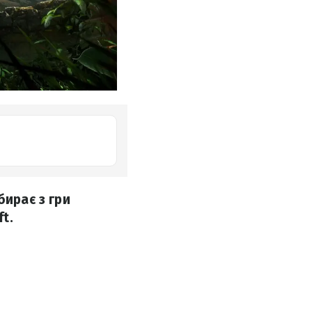
бирає з гри
t.