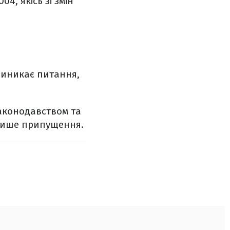
4, якісь зі змін
 виникає питання,
аконодавством та
 лише припущення.