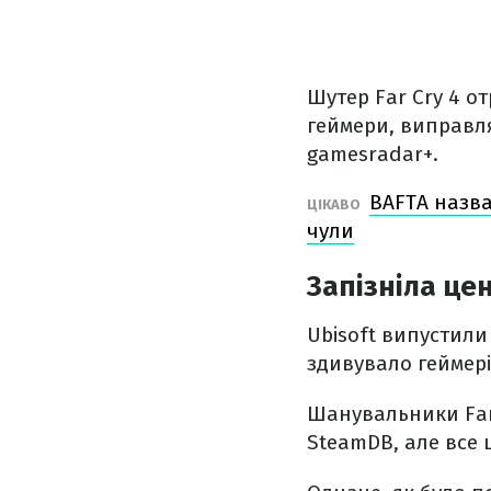
Шутер Far Cry 4 о
геймери, виправл
gamesradar+.
BAFTA назва
ЦІКАВО
чули
Запізніла це
Ubisoft випустили
здивувало геймері
Шанувальники Far
SteamDB, але все 