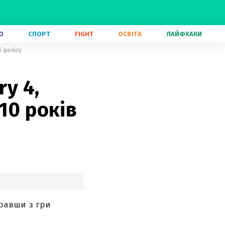
О
СПОРТ
FIGHT
ОСВІТА
ЛАЙФХАКИ
ї релізу
ry 4,
10 років
бравши з гри