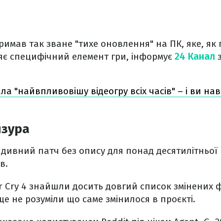
тримав так зване "тихе оновлення" на ПК, яке, як
яє специфічний елемент гри, інформує
24 Канал
ла "найвпливовішу відеогру всіх часів" – і ви на
нзура
 дивний патч без опису для понад десятилітньої
в.
 Cry 4 знайшли досить довгий список змінених ф
ще не розуміли що саме змінилося в проєкті.