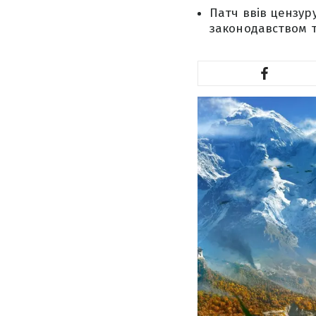
Патч ввів цензур
законодавством т