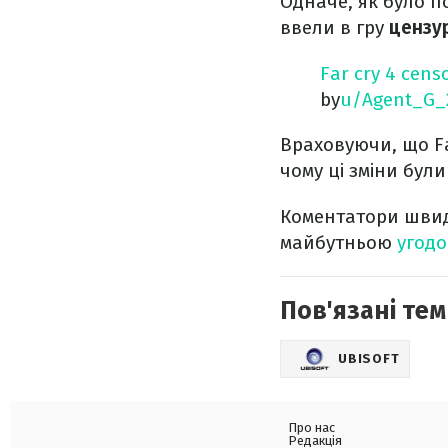
Одначе, як було по
ввели в гру
цензу
Far cry 4 cens
by
u/Agent_G_
Враховуючи, що Fa
чому ці зміни бул
Коментатори швид
майбутньою
угодо
Пов'язані тем
UBISOFT
Про нас
Редакція