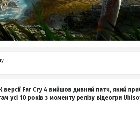
ну
версії Far Cry 4 вийшов дивний патч, який при
ам усі 10 років з моменту релізу відеогри Ubisof