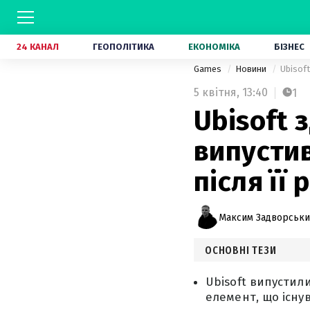
24 КАНАЛ
ГЕОПОЛІТИКА
ЕКОНОМІКА
БІЗНЕС
Games
Новини
Ubisoft
5 квітня,
13:40
1
Ubisoft 
випустив
після її 
Максим Задворськ
ОСНОВНІ ТЕЗИ
Ubisoft випустили
елемент, що існув