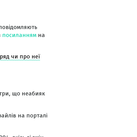
 повідомляють
з
посиланням
на
вряд чи про неї
 гри, що неабияк
айлів на порталі