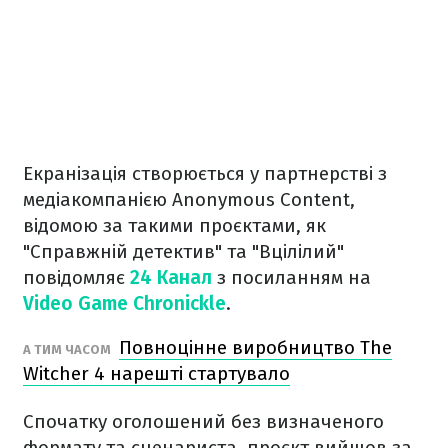
Екранізація створюється у партнерстві з
медіакомпанією Anonymous Content,
відомою за такими проєктами, як
"Справжній детектив" та "Вцілілий"
повідомляє
24 Канал
з посиланням на
Video Game Chronickle
.
Повноцінне виробництво The
А ТИМ ЧАСОМ
Witcher 4 нарешті стартувало
Спочатку оголошений без визначеного
формату та сценариста, проєкт вийшов за