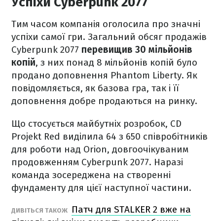
Успіхи Cyberpunk 2077
Тим часом компанія оголосила про значні
успіхи самої гри. Загальний обсяг продажів
Cyberpunk 2077
перевищив 30 мільйонів
копій
, з них понад 8 мільйонів копій було
продано доповнення Phantom Liberty. Як
повідомляється, як базова гра, так і її
доповнення добре продаються на ринку.
Що стосується майбутніх розробок, CD
Projekt Red виділила 64 з 650 співробітників
для роботи над Orion, довгоочікуваним
продовженням Cyberpunk 2077. Наразі
команда зосереджена на створенні
фундаменту для цієї наступної частини.
Патч для STALKER 2 вже на
ДИВІТЬСЯ ТАКОЖ