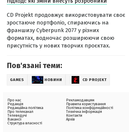
підході: які зміни внесуть розробники
CD Projekt продовжує використовувати своє
зростаюче портфоліо, спираючись на
франшизу Cyberpunk 2077 у різних
форматах, водночас розширюючи свою
присутність у нових творчих проєктах.
Пов'язані теми:
GAMES
НОВИНИ
CD PROJEKT
Про нас
Рекламодавцям
Редакція
Правила користування
Редакційна політика
Політика конфіденційності
Про телеканал
Технічна інформація
Телеведучі
Контакти
Вакансії
Архів
Структура власності