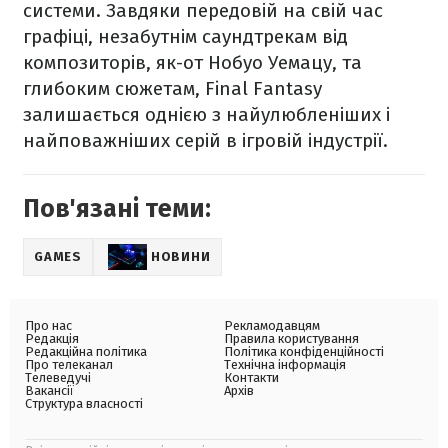
системи. Завдяки передовій на свій час
графіці, незабутнім саундтрекам від
композиторів, як-от Нобуо Уемацу, та
глибоким сюжетам, Final Fantasy
залишається однією з найулюбленіших і
найповажніших серій в ігровій індустрії.
Пов'язані теми:
GAMES
НОВИНИ
Про нас
Рекламодавцям
Редакція
Правила користування
Редакційна політика
Політика конфіденційності
Про телеканал
Технічна інформація
Телеведучі
Контакти
Вакансії
Архів
Структура власності