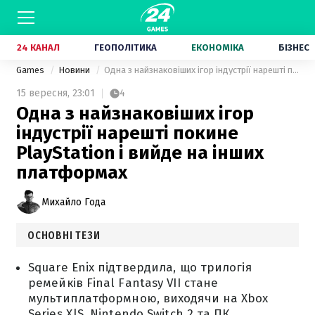
24 КАНАЛ
ГЕОПОЛІТИКА
ЕКОНОМІКА
БІЗНЕС
Games
Новини
Одна з найзнаковіших ігор індустрії нарешті покине PlayStation і вийде на інших платформах
15 вересня,
23:01
4
Одна з найзнаковіших ігор
індустрії нарешті покине
PlayStation і вийде на інших
платформах
Михайло Года
ОСНОВНІ ТЕЗИ
Square Enix підтвердила, що трилогія
ремейків Final Fantasy VII стане
мультиплатформною, виходячи на Xbox
Series X|S, Nintendo Switch 2 та ПК.