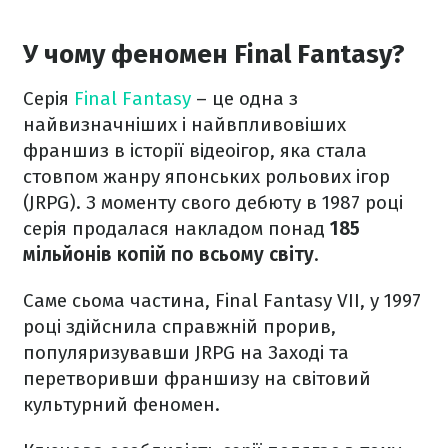
У чому феномен Final Fantasy?
Серія
Final Fantasy
– це одна з
найвизначніших і найвпливовіших
франшиз в історії відеоігор, яка стала
стовпом жанру японських рольових ігор
(JRPG). З моменту свого дебюту в 1987 році
серія продалася накладом понад
185
мільйонів копій по всьому світу
.
Саме сьома частина, Final Fantasy VII, у 1997
році здійснила справжній прорив,
популяризувавши JRPG на Заході та
перетворивши франшизу на світовий
культурний феномен.