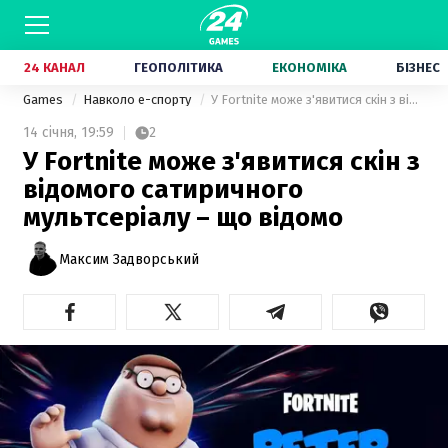
24 КАНАЛ
ГЕОПОЛІТИКА
ЕКОНОМІКА
БІЗНЕС
Games
Навколо е-спорту
У Fortnite може з'явитися скін з відомого сатиричного мультсеріалу – що відомо
14 січня,
19:59
2
У Fortnite може з'явитися скін з
відомого сатиричного
мультсеріалу – що відомо
Максим Задворський