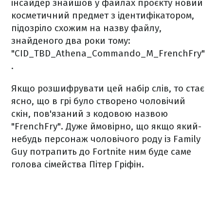
інсайдер знайшов у файлах проєкту новий
косметичний предмет з ідентифікатором,
підозріло схожим на назву файлу,
знайденого два роки тому:
"CID_TBD_Athena_Commando_M_FrenchFry"
.
Якщо розшифрувати цей набір слів, то стає
ясно, що в грі було створено чоловічий
скін, пов'язаний з кодовою назвою
"FrenchFry". Дуже ймовірно, що якщо який-
небудь персонаж чоловічого роду із Family
Guy потрапить до Fortnite ним буде саме
голова сімейства Пітер Гріфін.