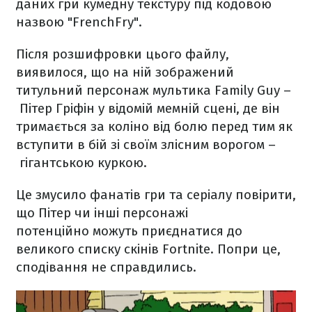
даних гри кумедну текстуру під кодовою
назвою "FrenchFry".
Після розшифровки цього файлу,
виявилося, що на ній зображений
титульний персонаж мультика Family Guy –
Пітер Гріфін у відомій мемній сцені, де він
тримається за коліно від болю перед тим як
вступити в бій зі своїм злісним ворогом –
гігантською куркою.
Це змусило фанатів гри та серіалу повірити,
що Пітер чи інші персонажі
потенційно можуть приєднатися до
великого списку скінів Fortnite. Попри це,
сподівання не справдились.