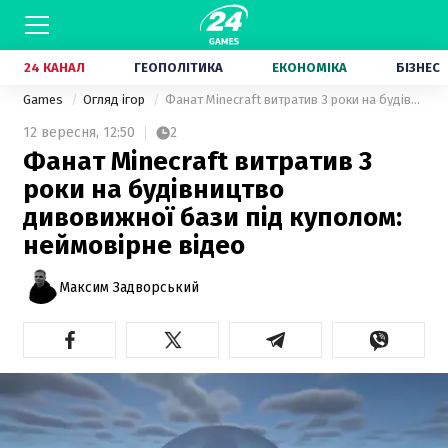
24 КАНАЛ
ГЕОПОЛІТИКА
ЕКОНОМІКА
БІЗНЕС
Games
Огляд ігор
Фанат Minecraft витратив 3 роки на будівництво дивовижної бази під куполом: неймовірне відео
12 вересня,
12:50
2
Фанат Minecraft витратив 3
роки на будівництво
дивовижної бази під куполом:
неймовірне відео
Максим Задворський