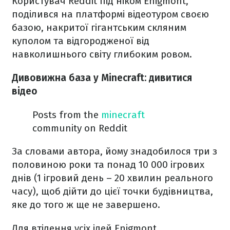
Користувач Reddit під ніком Enigmont,
поділився на платформі відеотуром своєю
базою, накритої гігантським скляним
куполом та відгородженої від
навколишнього світу глибоким ровом.
Дивовижна база у Minecraft: дивитися
відео
Posts from the
minecraft
community on Reddit
За словами автора, йому знадобилося три з
половиною роки та понад 10 000 ігрових
днів (1 ігровий день – 20 хвилин реального
часу), щоб дійти до цієї точки будівництва,
яке до того ж ще не завершено.
Для втілення усіх ідей Enigmont