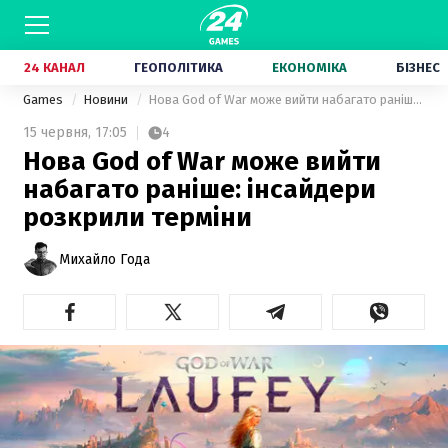
24 КАНАЛ
ГЕОПОЛІТИКА
ЕКОНОМІКА
БІЗНЕС
Games
Новини
Нова God of War може вийти набагато раніше: інсайдери розкрили терміни
15 червня,
17:05
4
Нова God of War може вийти
набагато раніше: інсайдери
розкрили терміни
Михайло Года