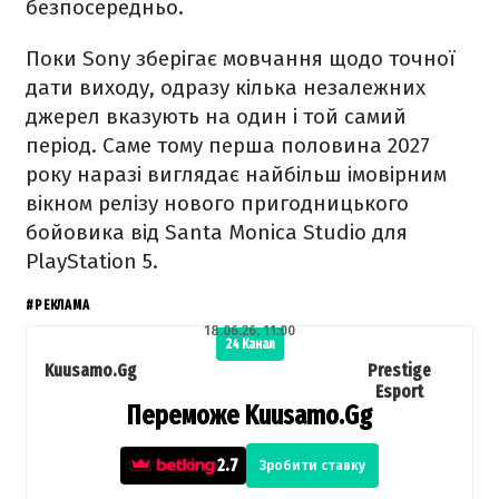
безпосередньо.
Поки Sony зберігає мовчання щодо точної
дати виходу, одразу кілька незалежних
джерел вказують на один і той самий
період. Саме тому перша половина 2027
року наразі виглядає найбільш імовірним
вікном релізу нового пригодницького
бойовика від Santa Monica Studio для
PlayStation 5.
#РЕКЛАМА
18.06.26, 11:00
24 Канал
Kuusamo.Gg
Prestige
Esport
Переможе Kuusamo.Gg
2.7
Зробити ставку