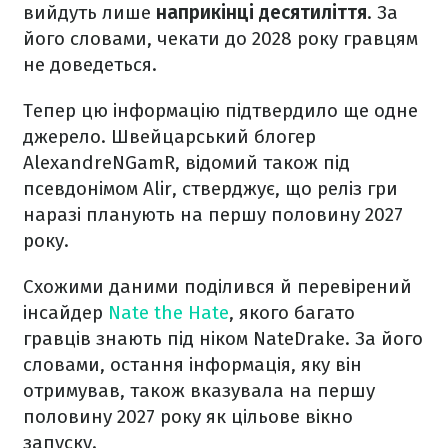
вийдуть лише
наприкінці десятиліття
. За
його словами, чекати до 2028 року гравцям
не доведеться.
Тепер цю інформацію підтвердило ще одне
джерело. Швейцарський блогер
AlexandreNGamR, відомий також під
псевдонімом Alir, стверджує, що реліз гри
наразі планують на першу половину 2027
року.
Схожими даними поділився й перевірений
інсайдер
Nate the Hate
, якого багато
гравців знають під ніком NateDrake. За його
словами, остання інформація, яку він
отримував, також вказувала на першу
половину 2027 року як цільове вікно
запуску.