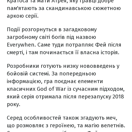
Кратоса та мати Атрея, яку гравці добре
пам'ятають за скандинавською сюжетною
аркою серії.
Події розгорнуться в загадковому
загробному світі богів під назвою
Everywhen. Саме туди потрапляє Фей після
смерті, і там починається її власна історія.
Розробники готують низку нововведень у
бойовій системі. За попередньою
інформацією, гра поєднає елементи
класичних God of War із сучасним підходом,
який серія отримала після перезапуску 2018
року.
Серед особливостей також згадують меч,
що розмовляє з героїнею, та магію велетнів.