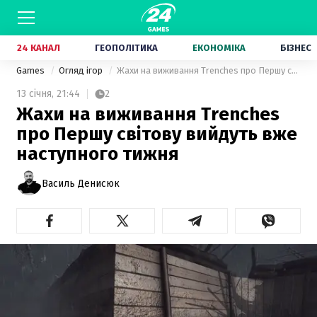
24 КАНАЛ
ГЕОПОЛІТИКА
ЕКОНОМІКА
БІЗНЕС
Games
Огляд ігор
Жахи на виживання Trenches про Першу світову вийдуть вже наступного тижня
13 січня,
21:44
2
Жахи на виживання Trenches
про Першу світову вийдуть вже
наступного тижня
Василь Денисюк