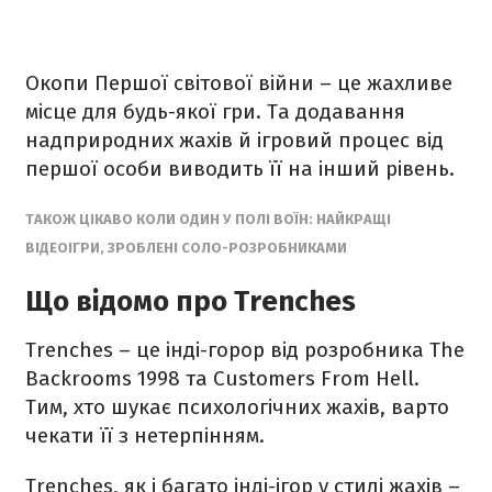
Окопи Першої світової війни – це жахливе
місце для будь-якої гри. Та додавання
надприродних жахів й ігровий процес від
першої особи виводить її на інший рівень.
ТАКОЖ ЦІКАВО КОЛИ ОДИН У ПОЛІ ВОЇН: НАЙКРАЩІ
ВІДЕОІГРИ, ЗРОБЛЕНІ СОЛО-РОЗРОБНИКАМИ
Що відомо про Trenches
Trenches – це інді-горор від розробника The
Backrooms 1998 та Customers From Hell.
Тим, хто шукає психологічних жахів, варто
чекати її з нетерпінням.
Trenches, як і багато інді-ігор у стилі жахів –