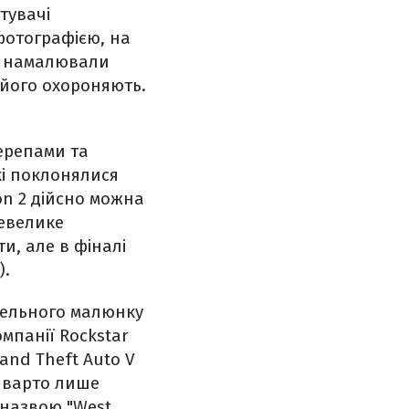
тувачі
фотографією, на
и намалювали
 його охороняють.
черепами та
кі поклонялися
on 2 дійсно можна
невелике
и, але в фіналі
).
скельного малюнку
мпанії Rockstar
and Theft Auto V
к варто лише
 назвою "West