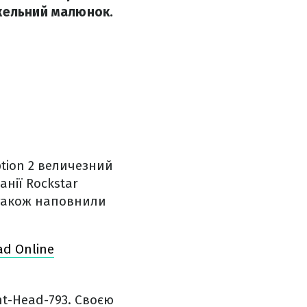
скельний малюнок.
ption 2 величезний
анії Rockstar
 також наповнили
ad Online
t-Head-793. Своєю