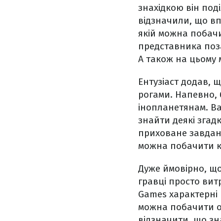
знахідкою він поді
відзначили, що в
якій можна побач
представника поза
А також на цьому
Ентузіаст додав, щ
рогами. Напевно, 
інопланетянам. Ва
знайти деякі згад
приховане завданн
можна побачити ко
Дуже ймовірно, що
гравці просто вит
Games характерні 
можна побачити од
відзначити, що з