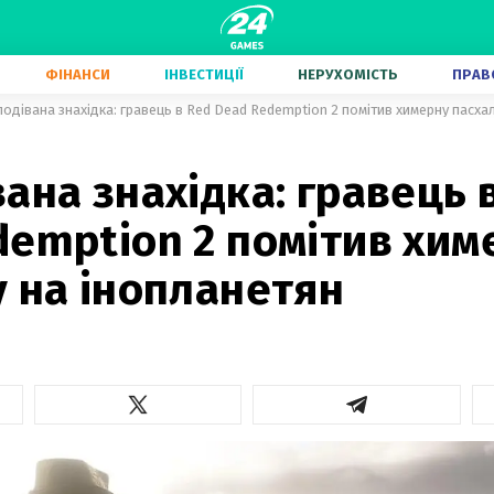
ФІНАНСИ
ІНВЕСТИЦІЇ
НЕРУХОМІСТЬ
ПРАВ
одівана знахідка: гравець в Red Dead Redemption 2 помітив химерну пасха
ана знахідка: гравець 
demption 2 помітив хим
 на інопланетян