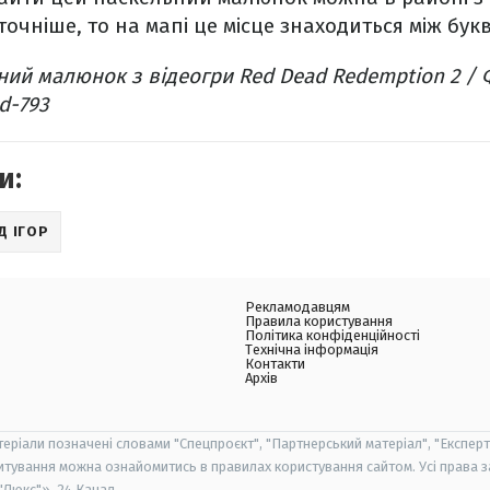
 точніше, то на мапі це місце знаходиться між букв
ий малюнок з відеогри Red Dead Redemption 2 / 
d-793
и:
Д ІГОР
Рекламодавцям
Правила користування
Політика конфіденційності
Технічна інформація
Контакти
Архів
теріали позначені словами "Спецпроєкт", "Партнерський матеріал", "Експерт
итування можна ознайомитись в правилах користування сайтом. Усі права 
Люкс"», 24 Канал.