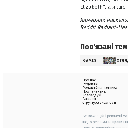
Elizabeth", а якщо
Химерний наскельн
Reddit Radiant-Hea
Пов'язані тем
GAMES
ОГЛЯ
Про нас
Редакція
Редакційна політика
Про телеканал
Телеведучі
Вакансії
Структура власності
Всі комерційні рекламні ма
щодо реклами та правил ц
ПрАТ «Телерадіокомпанія "