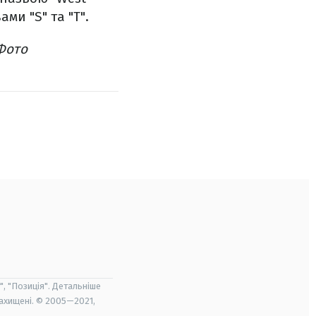
ами "S" та "T".
Фото
", "Позиція". Детальніше
захищені. © 2005—2021,