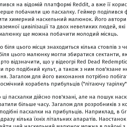
лився на відомій платформі Reddit, а вже її корис
перше побачили цю пасхалку. Геймер поділився 
ити химерний наскельний малюнок. Його автор
земної цивілізації та двох невеликих людей, які
 малюнку ще можна побачити молодий місяць.
о біля цього місця знаходиться кілька стовпів з 
біля цього малюнку могли збиратися сектанти, я
рто відзначити, що у відеогрі Red Dead Redempti
ки про подібний культ, а також з ним пов'язане 
я. Загалом для його виконання потрібно побігат
смічний корабель прибульців ("літаючу тарілку"
 ці пасхалки дійсно пов'язані, але на пошук на
ратили більше часу. Загалом для розробників з ко
подібні пасхалки на прибульців. Наприклад, в Gr
разу кілька їхніх літальних апаратів. Наостано
найти цей наскельний малюнок можна в районі з