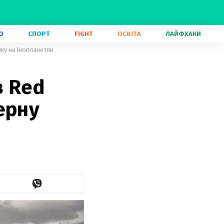
О
СПОРТ
FIGHT
ОСВІТА
ЛАЙФХАКИ
лку на інопланетян
в Red
ерну