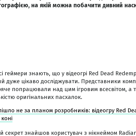
тографією, на якій можна побачити дивний на
і геймери знають, що у відеогрі Red Dead Redem
кий дуже цікаво досліджувати. Представники комп
ряче попрацювали над цим ігровим всесвітом, а
кістю оригінальних пасхалок.
ішло не за планом розробників: відеогру Red De
 коні
й секрет знайшов користувач з нікнеймом Radian