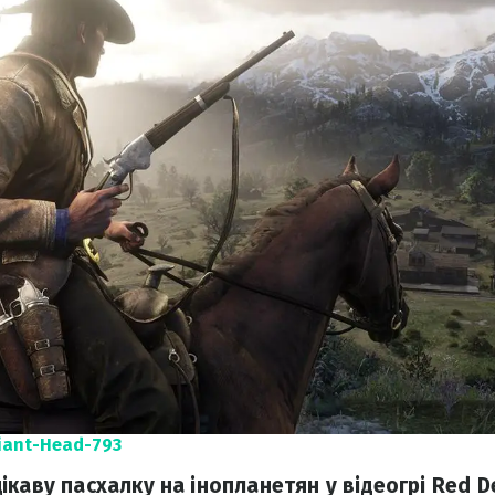
iant-Head-793
ікаву пасхалку на інопланетян у відеогрі Red D