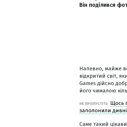
Він поділився фо
Напевно, майже вс
відкритий світ, я
Games дійсно доб
його чималою кіль
Щось п
НЕ ПРОПУСТІТЬ
заполонили дивні
Саме такий цікави