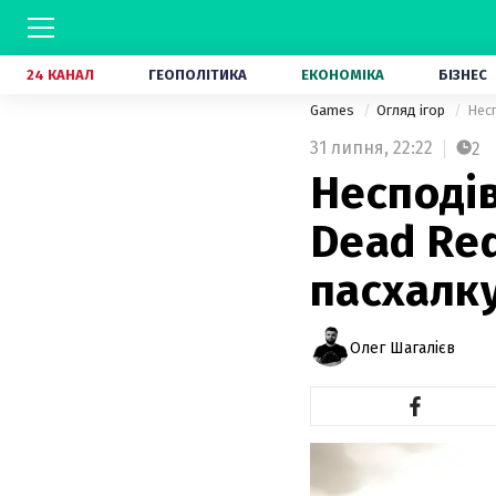
24 КАНАЛ
ГЕОПОЛІТИКА
ЕКОНОМІКА
БІЗНЕС
Games
Огляд ігор
Несп
31 липня,
22:22
2
Несподів
Dead Re
пасхалку
Олег Шагалієв