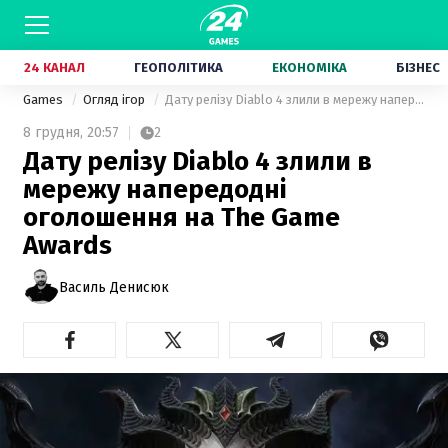
24 КАНАЛ
ГЕОПОЛІТИКА
ЕКОНОМІКА
БІЗНЕС
Games
Огляд ігор
Дату релізу Diablo 4 злили в мережу напередодні оголошення на The Game Awards
8 грудня,
20:57
2
Дату релізу Diablo 4 злили в
мережу напередодні
оголошення на The Game
Awards
Василь Денисюк