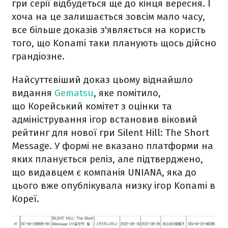
гри серії відбудеться ще до кінця вересня. І
хоча на це залишається зовсім мало часу,
все більше доказів з'являється на користь
того, що Konami таки планують щось дійсно
грандіозне.
Найсуттєвіший доказ цьому віднайшло
видання
Gematsu
, яке помітило,
що Корейський комітет з оцінки та
адміністрування ігор встановив віковий
рейтинг для нової гри Silent Hill: The Short
Message. У формі не вказано платформи на
яких планується реліз, але підтверджено,
що видавцем є компанія UNIANA, яка до
цього вже опублікувала низку ігор Konami в
Кореї.