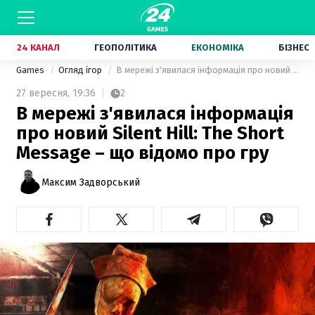
24 КАНАЛ
ГЕОПОЛІТИКА
ЕКОНОМІКА
БІЗНЕС
Games
Огляд ігор
В мережі з'явилася інформація про новий Silent Hill: The Short Message – що відомо про гру
27 вересня,
19:36
2
В мережі з'явилася інформація
про новий Silent Hill: The Short
Message – що відомо про гру
Максим Задворський