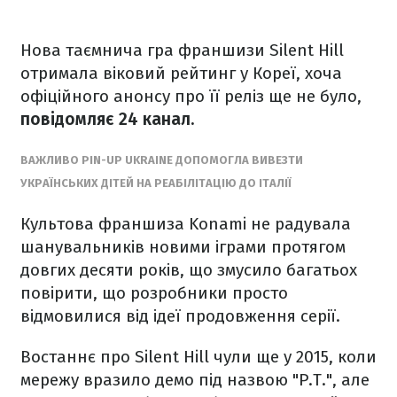
Нова таємнича гра франшизи Silent Hill
отримала віковий рейтинг у Кореї, хоча
офіційного анонсу про її реліз ще не було,
повідомляє 24 канал.
ВАЖЛИВО PIN-UP UKRAINE ДОПОМОГЛА ВИВЕЗТИ
УКРАЇНСЬКИХ ДІТЕЙ НА РЕАБІЛІТАЦІЮ ДО ІТАЛІЇ
Культова франшиза Konami не радувала
шанувальників новими іграми протягом
довгих десяти років, що змусило багатьох
повірити, що розробники просто
відмовилися від ідеї продовження серії.
Востаннє про Silent Hill чули ще у 2015, коли
мережу вразило демо під назвою "P.T.", але