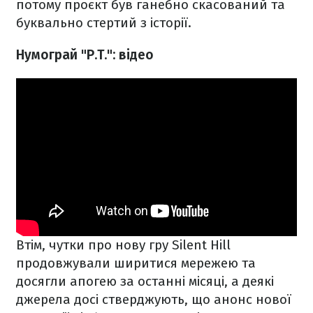
потому проєкт був ганебно скасований та
буквально стертий з історії.
Нумограй "P.T.": відео
Втім, чутки про нову гру Silent Hill
продовжували ширитися мережею та
досягли апогею за останні місяці, а деякі
джерела досі стверджують, що анонс нової