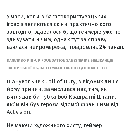
У часи, коли в багатокористувацьких
іграх з'являються скіни практично кого
завгодно, здавалося б, що геймерів уже не
здивувати нічим, однак тут за справу
взялася нейромережа, повідомляє
24 канал.
ВАЖЛИВО PIN-UP FOUNDATION ЗАБЕЗПЕЧИВ МЕШКАНЦІВ
ЗАПОРІЗЬКОЇ ОБЛАСТІ ГУМАНІТАРНОЮ ДОПОМОГОЮ
Шанувальник Call of Duty, з відомих лише
йому причин, замислився над тим, як
виглядав би Губка Боб Квадратні Штани,
якби він був героєм відомої франшизи від
Activision.
Не маючи художнього хисту, геймер