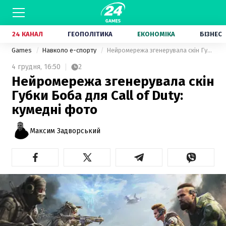
24 КАНАЛ
ГЕОПОЛІТИКА
ЕКОНОМІКА
БІЗНЕС
Games
Навколо е-спорту
Нейромережа згенерувала скін Губки Боба для Call of Duty: кумедні фото
4 грудня,
16:50
2
Нейромережа згенерувала скін
Губки Боба для Call of Duty:
кумедні фото
Максим Задворський