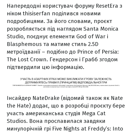
Напередодні користувач форуму ResetEra з
ніком thisiserfan поділився новими
подробицями. За його словами, проєкт
розробляється під наглядом Santa Monica
Studio, поєднує елементи God of War і
Blasphemous та матиме стиль 2.5D
метроїдванії – подібно до Prince of Persia:
The Lost Crown. Гендерсон і Грабб згодом
підтвердили цю інформацію.
Інсайдер NateDrake (відомий також як Nate
the Hate) додає, що в розробці проєкту бере
участь американська студія Mega Cat
Studios. Вона прославилася завдяки
минулорічній грі Five Nights at Freddy’s: Into