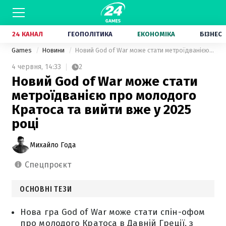
24 КАНАЛ
ГЕОПОЛІТИКА
ЕКОНОМІКА
БІЗНЕС
Games
Новини
Новий God of War може стати метроїдванією про молодого Кратоса та вийти вже у 2025 році
4 червня,
14:33
2
Новий God of War може стати
метроїдванією про молодого
Кратоса та вийти вже у 2025
році
Михайло Года
спецпроєкт
ОСНОВНІ ТЕЗИ
Нова гра God of War може стати спін-офом
про молодого Кратоса в Давній Греції, з