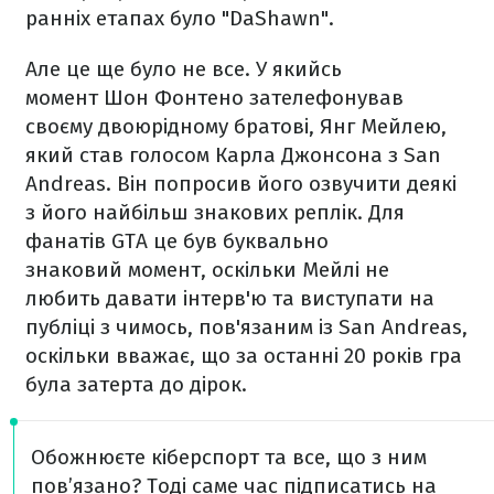
ранніх етапах було "DaShawn".
Але це ще було не все. У якийсь
момент Шон Фонтено зателефонував
своєму двоюрідному братові, Янг Мейлею,
який став голосом Карла Джонсона з San
Andreas. Він попросив його озвучити деякі
з його найбільш знакових реплік. Для
фанатів GTA це був буквально
знаковий момент, оскільки Мейлі не
любить давати інтерв'ю та виступати на
публіці з чимось, пов'язаним із San Andreas,
оскільки вважає, що за останні 20 років гра
була затерта до дірок.
Обожнюєте кіберспорт та все, що з ним
пов’язано? Тоді саме час підписатись на