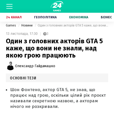
24 КАНАЛ
ГЕОПОЛІТИКА
ЕКОНОМІКА
БІЗНЕС
Games
Новини
Один з головних акторів GTA 5 каже, що вони не знали, над якою грою працюють
13 листопада,
17:30
3
Один з головних акторів GTA 5
каже, що вони не знали, над
якою грою працюють
Олександр Гайдамашко
ОСНОВНІ ТЕЗИ
Шон Фонтено, актор GTA 5, не знав, що
працює над грою, оскільки цілий рік проєкт
називали секретною назвою, а акторам
нічого не розкривали.