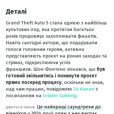
Деталі
Grand Theft Auto 5 стала однією з найбільш
культових ігор, яка протягом багатьох
років продовжує захоплювати фанатів.
Навіть сьогодні актори, що подарували
голоси головним героям, активно
представляють проєкт на різних заходах та
стрімах, підкреслюючи успіх
франшизи. Шон Фонтено зізнався, що
був
готовий звільнитись і покинути проєкт
прямо посеред процесу
, оскільки не знав,
над чим працює, повідомляє
24 Канал
з
посиланням на
Insider Gaming
.
Це найкращі саундтреки до
ДИВІТЬСЯ ТАКОЖ
відеоігор у 2024 році: один з них виграє