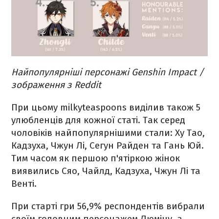
Найпопулярніші персонажі Genshin Impact /
зображення з Reddit
При цьому milkyteaspoons виділив також 5
улюбленців для кожної статі. Так серед
чоловіків найпопулярнішими стали: Ху Тао,
Кадзуха, Чжун Лі, Сегун Райден та Гань Юй.
Тим часом як першою п'ятіркою жінок
виявились Сяо, Чайлд, Кадзуха, Чжун Лі та
Венті.
При старті гри 56,9% респондентів вибрали
своїм головним персонажем Люміну, а