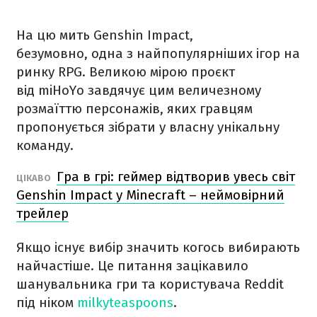
На цю мить Genshin Impact,
безумовно, одна з найпопулярніших ігор на
ринку RPG. Великою мірою проєкт
від miHoYo завдячує цим величезному
розмаїттю персонажів, яких гравцям
пропонується зібрати у власну унікальну
команду.
Гра в грі: геймер відтворив увесь світ
ЦІКАВО
Genshin Impact у Minecraft – неймовірний
трейлер
Якщо існує вибір значить когось вибирають
найчастіше. Це питання зацікавило
шанувальника гри та користувача Reddit
під ніком
milkyteaspoons
.