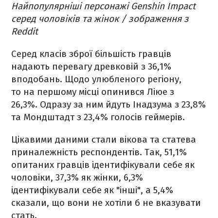
Найпопулярніші персонажі Genshin Impact
серед чоловіків та жінок / зображення з
Reddit
Серед класів зброї більшість гравців
надають перевагу древковій з 36,1%
вподобань. Щодо улюбленого регіону,
то на першому місці опинився Ліюе з
26,3%. Одразу за ним йдуть Інадзума з 23,8%
та Мондштадт з 23,4% голосів геймерів.
Цікавими даними стали вікова та статева
приналежність респондентів. Так, 51,1%
опитаних гравців ідентифікували себе як
чоловіки, 37,3% як жінки, 6,3%
ідентифікували себе як "інші", а 5,4%
сказали, що вони не хотіли б не вказувати
стать.