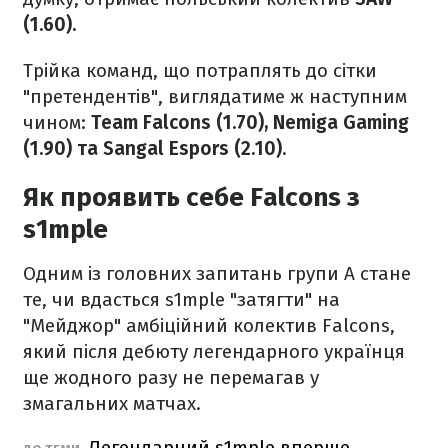
(1.60).
Трійка команд, що потраплять до сітки
"претендентів", виглядатиме ж наступним
чином:
Team Falcons (1.70), Nemiga Gaming
(1.90) та Sangal Espors (2.10)
.
Як проявить себе Falcons з
s1mple
Одним із головних запитань групи A стане
те, чи вдасться s1mple "затягти" на
"Мейджор" амбіційний колектив Falcons,
який після дебюту легендарного українця
ще жодного разу не перемагав у
змагальних матчах.
Легендарний s1mple вперше