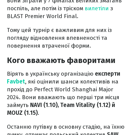
вони зіграли у 7 фіналах великих змагань
поспіль, але потім із тріском
вилетіли
з
BLAST Premier World Final.
Тому цей турнір є важливим для них із
погляду відновлення впевненості та
повернення втраченої форми.
Кого вважають фаворитами
Вірять в українську організацію
експерти
Favbet
, які оцінили шанси колективів на
прохід до Perfect World Shanghai Major
2024. Вони вважають що перші три місця
займуть
NAVI (1.10), Team Vitality (1.12) й
MOUZ (1.15)
.
Останню путівку в основну стадію, на їхню
думку, отримає польський колектив
SAW