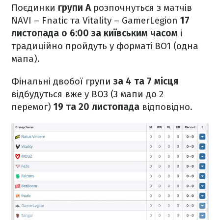
Поєдинки
групи A
розпочнуться з матчів
NAVI – Fnatic та Vitality – GamerLegion
17
листопада о 6:00 за київським часом
і
традиційно пройдуть у форматі BO1 (одна
мапа).
Фінальні двобої групи
за 4 та 7 місця
відбудуться вже у BO3 (3 мапи до 2
перемог)
19 та 20 листопада
відповідно.