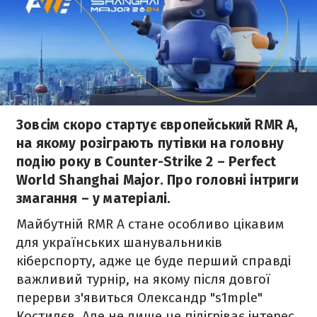
Зовсім скоро стартує європейський RMR A,
на якому розіграють путівки на головну
подію року в Counter-Strike 2 – Perfect
World Shanghai Major. Про головні інтриги
змагання – у матеріалі.
Майбутній RMR A стане особливо цікавим
для українських шанувальників
кіберспорту, адже це буде перший справді
важливий турнір, на якому після довгої
перерви з'явиться Олександр "s1mple"
Костилєв. Але не лише це підігріває інтерес