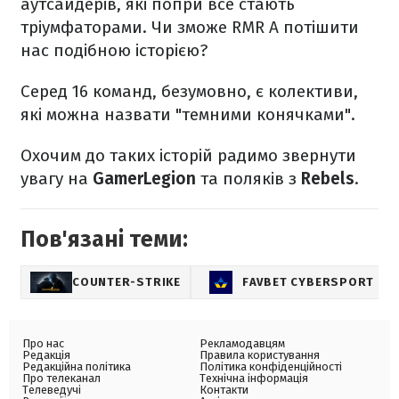
аутсайдерів, які попри все стають
тріумфаторами. Чи зможе RMR A потішити
нас подібною історією?
Серед 16 команд, безумовно, є колективи,
які можна назвати "темними конячками".
Охочим до таких історій радимо звернути
увагу на
GamerLegion
та поляків з
Rebels
.
Пов'язані теми:
COUNTER-STRIKE
FAVBET CYBERSPORT
Про нас
Рекламодавцям
Редакція
Правила користування
Редакційна політика
Політика конфіденційності
Про телеканал
Технічна інформація
Телеведучі
Контакти