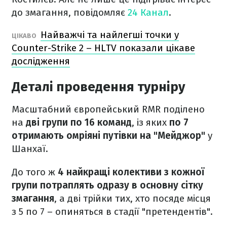
до змагання, повідомляє
24 Канал
.
Найважчі та найлегші точки у
ЦІКАВО
Counter-Strike 2 – HLTV показали цікаве
дослідження
Деталі проведення турніру
Масштабний європейський RMR поділено
на
дві групи по 16 команд
, із яких
по 7
отримають омріяні путівки на "Мейджор"
у
Шанхаї.
До того ж
4 найкращі колективи з кожної
групи потраплять одразу в основну сітку
змагання
, а дві трійки тих, хто посяде місця
з 5 по 7 – опиняться в стадії "претендентів".