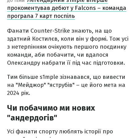
ДО ТЕМИ
прокоментував дебют у Falcons – команда
програла 7 карт поспіль
Фанати Counter-Strike знають, на що
здатний Костилєв, коли він у формі. Тож усі
з нетерпінням очікують першого поєдинку
команди, аби побачити, чи вдалося
Олександру набрати її під час підготовки.
Тим більше s1mple зізнавався, що вивести
на "Мейджор" "яструбів" – це його мета на
2024 рік.
Чи побачимо ми нових
"андердогів"
Усі фанати спорту люблять історії про