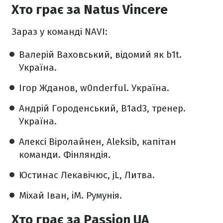
Хто грає за Natus Vincere
Зараз у команді NAVI:
Валерій Ваховський, відомий як b1t.
Україна.
Ігор Жданов, w0nderful. Україна.
Андрій Городенський, B1ad3, тренер.
Україна.
Алексі Віролайнен, Aleksib, капітан
команди. Фінляндія.
Юстинас Лекавічюс, jL, Литва.
Міхай Іван, iM. Румунія.
Хто грає за Passion UA