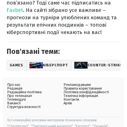
пов’язано? Тоді саме час підписатись на
Favbet
. На сайті зібрано усе важливе –
прогнози на турніри улюблених команд та
результати епічних поєдинків – топові
кіберспортивні події чекають на вас!
Пов'язані теми:
GAMES
КІБЕРСПОРТ
COUNTER-STRIKE
Про нас
Рекламодавцям
Редакція
Правила користування
Редакційна політика
Політика конфіденційності
Про телеканал
Технічна інформація
Телеведучі
Контакти
Вакансії
Архів
Структура власності
Всі комерційні рекламні матеріали позначені словами
"Спецпроєкт", "Партнерський матеріал", "Експерт", "Позиція".