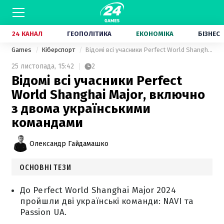
24 КАНАЛ
ГЕОПОЛІТИКА
ЕКОНОМІКА
БІЗНЕС
Games
Кіберспорт
Відомі всі учасники Perfect World Shanghai Major, включно з двома українськими командами
25 листопада,
15:42
2
Відомі всі учасники Perfect
World Shanghai Major, включно
з двома українськими
командами
Олександр Гайдамашко
ОСНОВНІ ТЕЗИ
До Perfect World Shanghai Major 2024
пройшли дві українські команди: NAVI та
Passion UA.