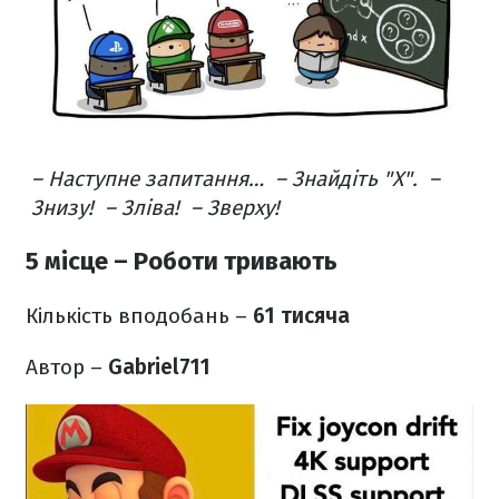
– Наступне запитання…
– Знайдіть "X".
–
Знизу!
– Зліва!
– Зверху!
5 місце – Роботи тривають
Кількість вподобань –
61 тисяча
Автор –
Gabriel711