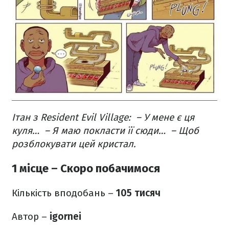
Ітан з Resident Evil Village:
– У мене є ця
куля…
– Я маю покласти її сюди…
– Щоб
розблокувати цей кристал.
1 місце – Скоро побачимося
Кількість вподобань –
105 тисяч
Автор –
igornei