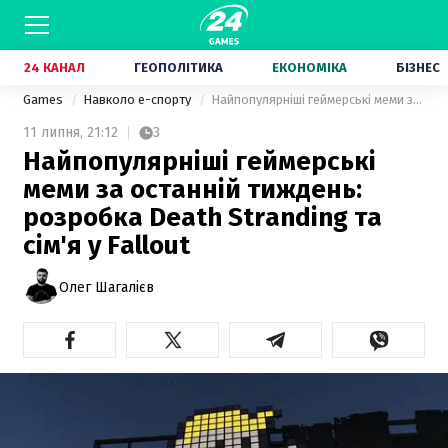
24 КАНАЛ
ГЕОПОЛІТИКА
ЕКОНОМІКА
БІЗНЕС
Games
Навколо е-спорту
Найпопулярніші геймерські меми за останній тиждень: розробка Death Stranding та сім'я у Fallout
11 липня,
21:12
3
Найпопулярніші геймерські
меми за останній тиждень:
розробка Death Stranding та
сім'я у Fallout
Олег Шагалієв