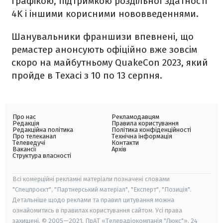
графікою, підтримкою роздільної здатності
4K і іншими корисними нововведеннями.
Шанувальники франшизи впевнені, що
ремастер анонсують офіційно вже зовсім
скоро на майбутньому QuakeCon 2023, який
пройде в Техасі з 10 по 13 серпня.
Про нас
Рекламодавцям
Редакція
Правила користування
Редакційна політика
Політика конфіденційності
Про телеканал
Технічна інформація
Телеведучі
Контакти
Вакансії
Архів
Структура власності
Всі комерційні рекламні матеріали позначені словами
"Спецпроєкт", "Партнерський матеріал", "Експерт", "Позиція".
Детальніше щодо реклами та правил цитування можна
ознайомитись в правилах користування сайтом. Усі права
захищені. © 2005—2021, ПрАТ «Телерадіокомпанія "Люкс"», 24