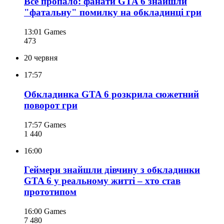
Все пропало: фанати GTA 6 знайшли
"фатальну" помилку на обкладинці гри
13:01
Games
473
20 червня
17:57
Обкладинка GTA 6 розкрила сюжетний
поворот гри
17:57
Games
1 440
16:00
Геймери знайшли дівчину з обкладинки
GTA 6 у реальному житті – хто став
прототипом
16:00
Games
7 480