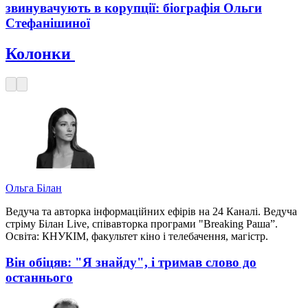
звинувачують в корупції: біографія Ольги
Стефанішиної
Колонки
Ольга Білан
Ведуча та авторка інформаційних ефірів на 24 Каналі. Ведуча
стріму Білан Live, співавторка програми "Breaking Раша”.
Освіта: КНУКІМ, факультет кіно і телебачення, магістр.
Він обіцяв: "Я знайду", і тримав слово до
останнього