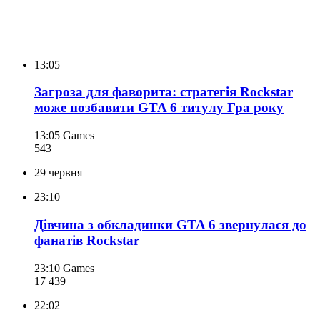
13:05
Загроза для фаворита: стратегія Rockstar
може позбавити GTA 6 титулу Гра року
13:05
Games
543
29 червня
23:10
Дівчина з обкладинки GTA 6 звернулася до
фанатів Rockstar
23:10
Games
17 439
22:02