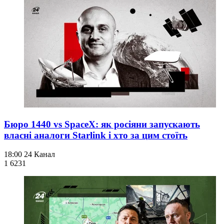
Бюро 1440 vs SpaceX: як росіяни запускають
власні аналоги Starlink і хто за цим стоїть
18:00
24 Канал
1 623
1