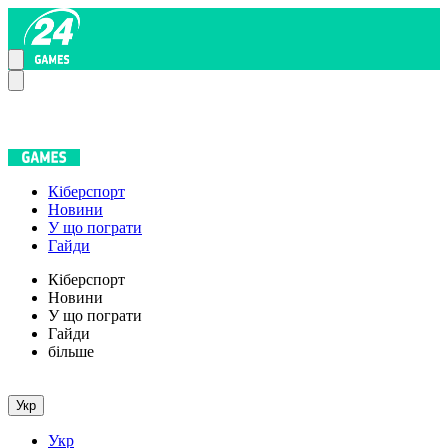
Кіберспорт
Новини
У що пограти
Гайди
Кіберспорт
Новини
У що пограти
Гайди
більше
Укр
Укр