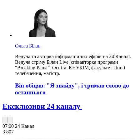
Ольга Білан
Ведуча та авторка інформаційних ефірів на 24 Каналі.
Ведуча стріму Білан Live, співавторка програми
"Breaking Раша”. Освіта: КНУКІМ, факультет кіно і
телебачення, магістр.
Він обіцяв: "Я знайду", і тримав слово до
останнього
Ексклюзиви 24 каналу
07:00
24 Канал
3 807