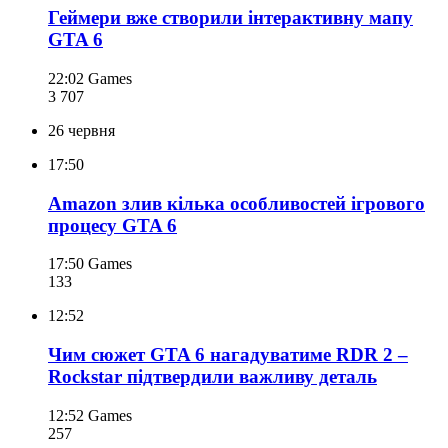
Геймери вже створили інтерактивну мапу
GTA 6
22:02
Games
3 707
26 червня
17:50
Amazon злив кілька особливостей ігрового
процесу GTA 6
17:50
Games
133
12:52
Чим сюжет GTA 6 нагадуватиме RDR 2 –
Rockstar підтвердили важливу деталь
12:52
Games
257