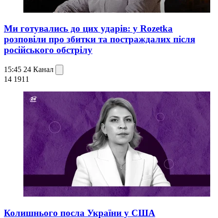
Ми готувались до цих ударів: у Rozetka
розповіли про збитки та постраждалих після
російського обстрілу
15:45
24 Канал
14 191
1
Колишнього посла України у США