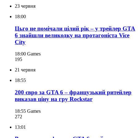
23 червня
18:00
Цьго не помічали цілий рік – у трейлер GTA
6 знайшли великодку на протагоніста Vice
City
18:00
Games
195
21 червня
18:55
200 євро за GTA 6 – французький ритейлер
виказав ціну на гру Rockstar
18:55
Games
272
13:01