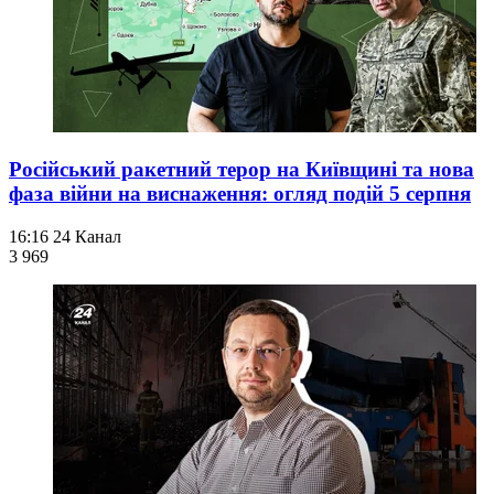
Російський ракетний терор на Київщині та нова
фаза війни на виснаження: огляд подій 5 серпня
16:16
24 Канал
3 969