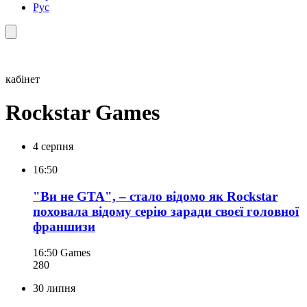
Рус
кабінет
Rockstar Games
4 серпня
16:50
"Ви не GTA", – стало відомо як Rockstar
поховала відому серію заради своєї головної
франшизи
16:50
Games
280
30 липня