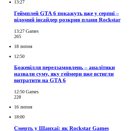
13:27
Геймплей GTA 6 покажуть вже у серпні –
відомий інсайдер розкрив плани Rockstar
13:27
Games
265
18 липня
12:50
Божевілля передзамовлень – аналітики
назвали суму, яку геймери вже встигли
витратити на GTA 6
12:50
Games
228
16 липня
18:00
Смерть у Шанхаї: як Rockstar Games