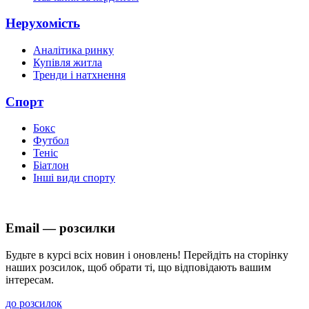
Нерухомість
Аналітика ринку
Купівля житла
Тренди і натхнення
Спорт
Бокс
Футбол
Теніс
Біатлон
Інші види спорту
Email — розсилки
Будьте в курсі всіх новин і оновлень! Перейдіть на сторінку
наших розсилок, щоб обрати ті, що відповідають вашим
інтересам.
до розсилок