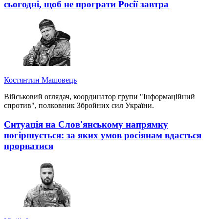
сьогодні, щоб не програти Росії завтра
Костянтин Машовець
Військовий оглядач, координатор групи "Інформаційний
спротив", полковник Збройних сил України.
Ситуація на Слов'янському напрямку
погіршується: за яких умов росіянам вдасться
прорватися