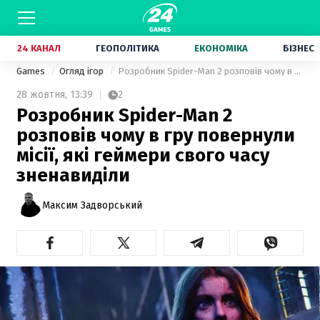
24 КАНАЛ
ГЕОПОЛІТИКА
ЕКОНОМІКА
БІЗНЕС
Games
Огляд ігор
Розробник Spider-Man 2 розповів чому в гру повернули місії, які геймери свого часу зненавиділи
28 жовтня,
13:39
2
Розробник Spider-Man 2
розповів чому в гру повернули
місії, які геймери свого часу
зненавиділи
Максим Задворський