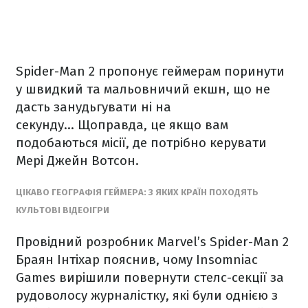
Spider-Man 2 пропонує геймерам поринути
у швидкий та мальовничий екшн, що не
дасть занудьгувати ні на
секунду… Щоправда, це якщо вам
подобаються місії, де потрібно керувати
Мері Джейн Вотсон.
ЦІКАВО ГЕОГРАФІЯ ГЕЙМЕРА: З ЯКИХ КРАЇН ПОХОДЯТЬ
КУЛЬТОВІ ВІДЕОІГРИ
Провідний розробник Marvel’s Spider-Man 2
Браян Інтіхар пояснив, чому Insomniac
Games вирішили повернути стелс-секції за
рудоволосу журналістку, які були однією з