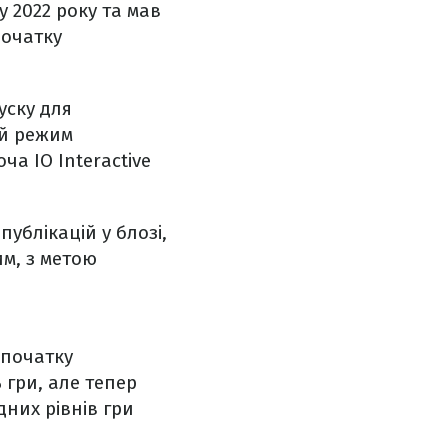
 2022 року та мав
початку
уску для
ий режим
ча IO Interactive
ублікацій у блозі,
им, з метою
спочатку
 гри, але тепер
них рівнів гри