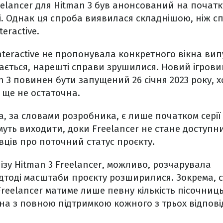
elancer для Hitman 3 був анонсований на початку
. Однак ця спроба виявилася складнішою, ніж с
eractive.
Interactive не пропонувала конкретного вікна вип
здається, нарешті справи зрушилися. Новий ігров
n 3 повинен бути запущений 26 січня 2023 року, хо
 ще не остаточна.
, за словами розробника, є лише початком серії п
уть виходити, доки Freelancer не стане доступн
ців про поточний статус проєкту.
ізу Hitman 3 Freelancer, можливо, розчарувала
дтоді масштаби проєкту розширилися. Зокрема, 
reelancer матиме лише певну кількість пісочниць
а з повною підтримкою кожного з трьох відповід