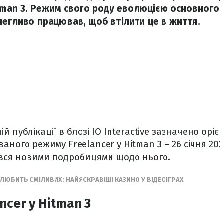
itman 3. Режим свого роду еволюцією основного 
легливо працював, щоб втілити це в життя.
ій публікації в блозі IO Interactive зазначено орі
аного режиму Freelancer у Hitman 3 – 26 січня 20
вся новими подробицями щодо нього.
ЛЮБИТЬ СМІЛИВИХ: НАЙЯСКРАВІШІ КАЗИНО У ВІДЕОІГРАХ
ncer у Hitman 3