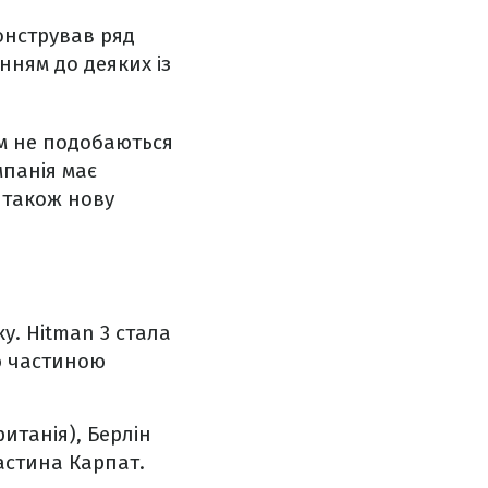
онстрував ряд
нням до деяких із
им не подобаються
мпанія має
 також нову
ку. Hitman 3 стала
ю частиною
ританія), Берлін
астина Карпат.