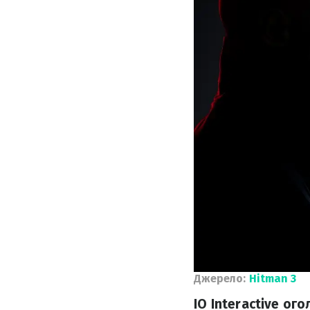
Джерело:
Hitman 3
IO Interactive о