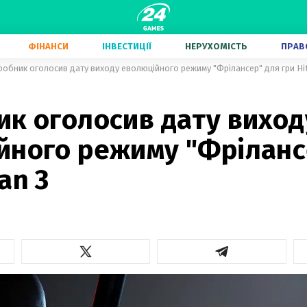
ФІНАНСИ
ІНВЕСТИЦІЇ
НЕРУХОМІСТЬ
ПРАВ
обник оголосив дату виходу еволюційного режиму "Фрілансер" для гри Hi
ик оголосив дату виход
йного режиму "Фріланс
an 3