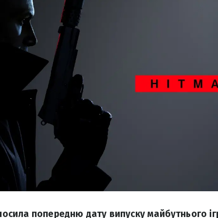
голосила попередню дату випуску майбутнього і