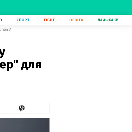
О
СПОРТ
FIGHT
ОСВІТА
ЛАЙФХАКИ
tman 3
у
ер" для