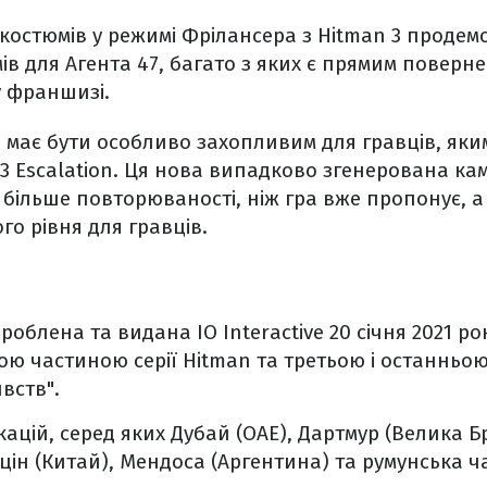
костюмів у режимі Фрілансера з Hitman 3 продем
ів для Агента 47, багато з яких є прямим поверне
у франшизі.
 має бути особливо захопливим для гравців, як
3 Escalation. Ця нова випадково згенерована ка
більше повторюваності, ніж гра вже пропонує, а
го рівня для гравців.
зроблена та видана IO Interactive 20 січня 2021 ро
ю частиною серії Hitman та третьою і останньо
ивств".
локацій, серед яких Дубай (ОАЕ), Дартмур (Велика Б
цін (Китай), Мендоса (Аргентина) та румунська ч