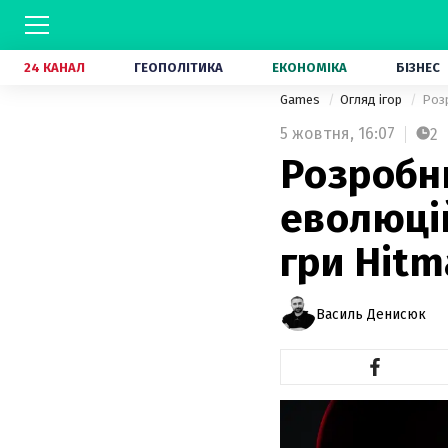
24 КАНАЛ
ГЕОПОЛІТИКА
ЕКОНОМІКА
БІЗНЕС
Games
Огляд ігор
Розр
5 жовтня,
16:07
2
Розробн
еволюці
гри Hitm
Василь Денисюк