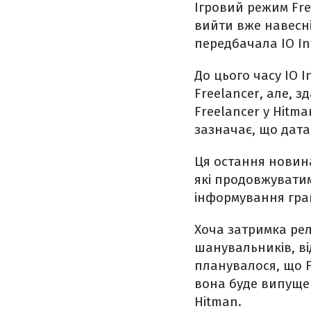
Ігровий режим Fre
вийти вже навесні
передбачала IO Int
До цього часу IO 
Freelancer, але, 
Freelancer у Hitma
зазначає, що дата
Ця остання новина
які продовжуватим
інформування грав
Хоча затримка рел
шанувальників, ві
планувалося, що F
вона буде випущен
Hitman.