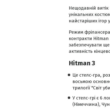
Нещодавній витік 
унікальних костюм
найстаріших ігор 
Режим фрілансера
контракти Hitman 
забезпечувати ще 
активність кінцево
Hitman 3
Це стелс-гра, ро
восьмою основно
трилогії "Світ уб
У стелс-грі є 6 
(Німеччина), Чун