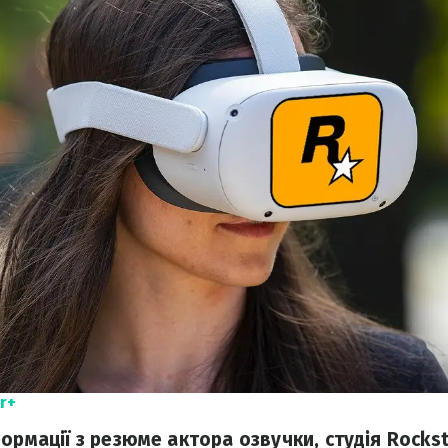
r+
ормації з резюме актора озвучки, студія Rockst