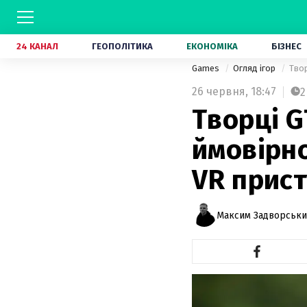
24 КАНАЛ
ГЕОПОЛІТИКА
ЕКОНОМІКА
БІЗНЕС
Games
Огляд ігор
Твор
26 червня,
18:47
2
Творці G
ймовірно
VR прист
Максим Задворськ