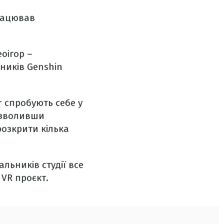
працював
оігор –
ників Genshin
r спробують себе у
дозволивши
розкрити кілька
альників студії все
 VR проєкт.