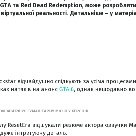
 GTA та Red Dead Redemption, може розроблят
 віртуальної реальності. Детальніше – у матеріа
star відчайдушно слідкують за усіма процесами
ках натяків на анонс
GTA 6
, однак нещодавно во
ON ЗАВЕРШУЄ ГУМАНІТАРНУ МІСІЮ У ХЕРСОНІ
лу ResetEra відшукали резюме актора озвучки Ма
дуже інтригуючу деталь.