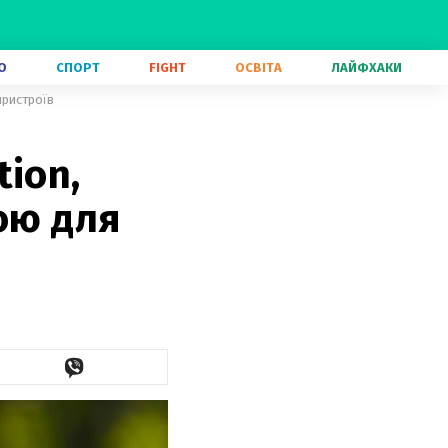
О
СПОРТ
FIGHT
ОСВІТА
ЛАЙФХАКИ
пристроїв
ion,
ою для