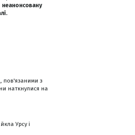
и неанонсовану
лі.
, пов'язаними з
ни наткнулися на
йкла Урсу і