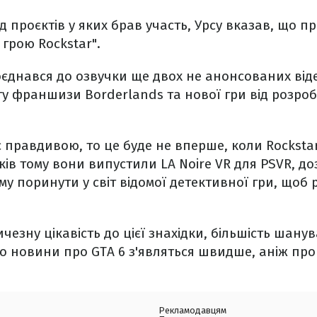
ред проєктів у яких брав участь, Урсу вказав, що 
грою Rockstar".
доєднався до озвучки ще двох не анонсованих віде
у франшизи Borderlands та нової гри від розроб
 правдивою, то це буде не вперше, коли Rocksta
оків тому вони випустили LA Noire VR для PSVR, 
у поринути у світ відомої детективної гри, щоб 
езну цікавість до цієї знахідки, більшість шанув
о новини про GTA 6 з'являться швидше, аніж про
Рекламодавцям