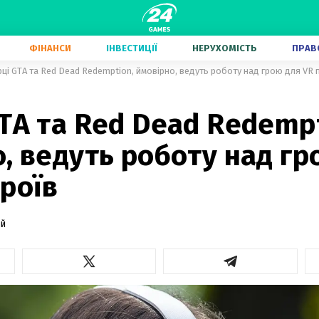
ФІНАНСИ
ІНВЕСТИЦІЇ
НЕРУХОМІСТЬ
ПРАВ
ці GTA та Red Dead Redemption, ймовірно, ведуть роботу над грою для VR 
TA та Red Dead Redempt
, ведуть роботу над гр
роїв
ий