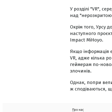
У розділі "VR", се
над "нерозкритою 
Окрім того, Урсу 
наступного проєкт
Impact MiHoyo.
Якщо інформація є
VR, адже кілька р
геймерам по-новом
злочинів.
Однак, попри велич
ж сподіваються, щ
Про нас