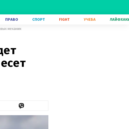
ПРАВО
СПОРТ
FIGHT
УЧЕБА
ЛАЙФХАК
овых механик
дет
несет