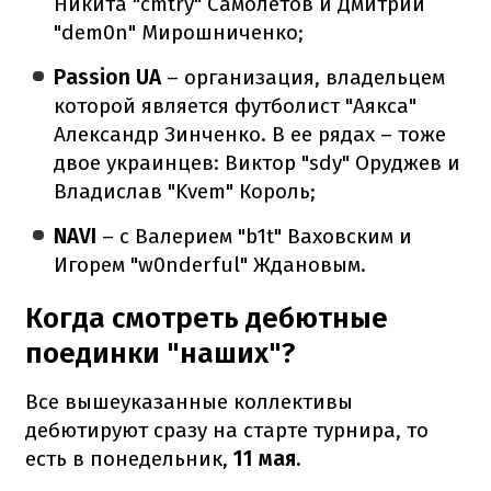
Никита "cmtry" Самолетов и Дмитрий
"dem0n" Мирошниченко;
Passion UA
– организация, владельцем
которой является футболист "Аякса"
Александр Зинченко. В ее рядах – тоже
двое украинцев: Виктор "sdy" Оруджев и
Владислав "Kvem" Король;
NAVI
– с Валерием "b1t" Ваховским и
Игорем "w0nderful" Ждановым.
Когда смотреть дебютные
поединки "наших"?
Все вышеуказанные коллективы
дебютируют сразу на старте турнира, то
есть в понедельник,
11 мая.