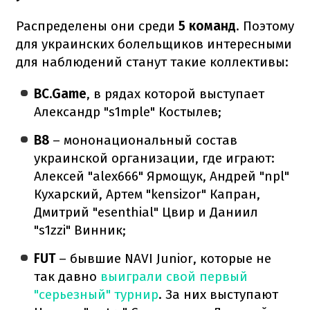
Распределены они среди
5 команд
. Поэтому
для украинских болельщиков интересными
для наблюдений станут такие коллективы:
BC.Game
, в рядах которой выступает
Александр "s1mple" Костылев;
B8
– мононациональный состав
украинской организации, где играют:
Алексей "alex666" Ярмощук, Андрей "npl"
Кухарский, Артем "kensizor" Капран,
Дмитрий "esenthial" Цвир и Даниил
"s1zzi" Винник;
FUT
– бывшие NAVI Junior, которые не
так давно
выиграли свой первый
"серьезный" турнир
. За них выступают