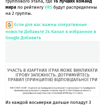
группового этапа, где
16 лучших команд
мира
по рейтингу
VRS
будут распределены
на 2 группы.
Если для вас важны оперативные
новости
Добавьте 24 Канал в избранное в
Google
Добавить
УЧАСТЬ В АЗАРТНИХ ІГРАХ МОЖЕ ВИКЛИКАТИ
ІГРОВУ ЗАЛЕЖНІСТЬ. ДОТРИМУЙТЕСЬ
ПРАВИЛ (ПРИНЦИПІВ) ВІДПОВІДАЛЬНОЇ ГРИ
ТОВ “СЛОТС Ю.ЕЙ”. Ліцензія на провадження діяльності з організації та проведення
букмекерської діяльності у мережі Інтернет від 05.12.2024 (Рішення комісії з
регулювання азартних ігор та лотерей №559 від 21.11.2024)
Из каждой восьмерки дальше попадут 3