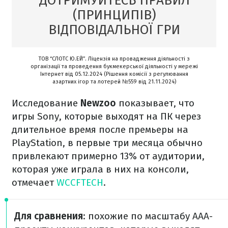
ДОТРИМУЙТЕСЬ ПРАВИЛ
(ПРИНЦИПІВ)
ВІДПОВІДАЛЬНОЇ ГРИ
ТОВ “СЛОТС Ю.ЕЙ”. Ліцензія на провадження діяльності з
організації та проведення букмекерської діяльності у мережі
Інтернет від 05.12.2024 (Рішення комісії з регулювання
азартних ігор та лотерей №559 від 21.11.2024)
Исследование
Newzoo
показывает, что
игры Sony, которые выходят на ПК через
длительное время после премьеры на
PlayStation, в первые три месяца обычно
привлекают примерно 13% от аудитории,
которая уже играла в них на консоли,
отмечает
WCCFTECH
.
Для сравнения
: похожие по масштабу AAA-