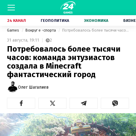
24 КАНАЛ
ГЕОПОЛИТИКА
ЭКОНОМИКА
БИЗНЕ
Games
Вокруг е -спорта
Потребовалось более тысячи часов: команда энтузиастов создала в Minecraft фантастический город
31 августа,
19:11
2
Потребовалось более тысячи
часов: команда энтузиастов
создала в Minecraft
фантастический город
Олег Шагалиев