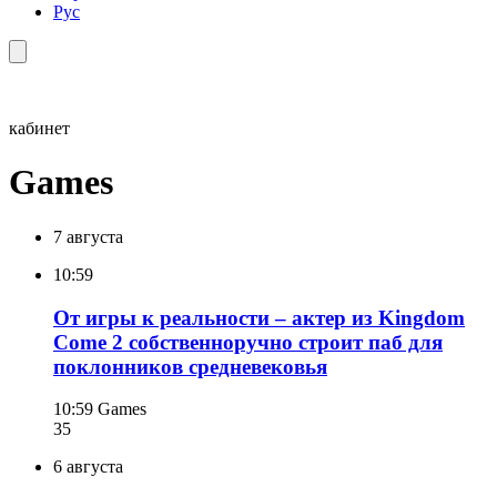
Рус
кабинет
Games
7 августа
10:59
От игры к реальности – актер из Kingdom
Come 2 собственноручно строит паб для
поклонников средневековья
10:59
Games
35
6 августа