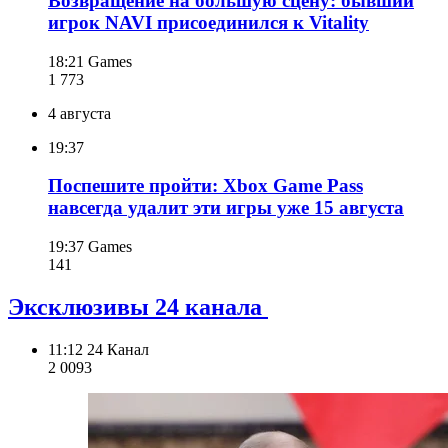
Возвращение на большую сцену: бывший
игрок NAVI присоединился к Vitality
18:21
Games
1 773
4 августа
19:37
Поспешите пройти: Xbox Game Pass
навсегда удалит эти игры уже 15 августа
19:37
Games
141
Эксклюзивы 24 канала
11:12
24 Канал
2 009
3