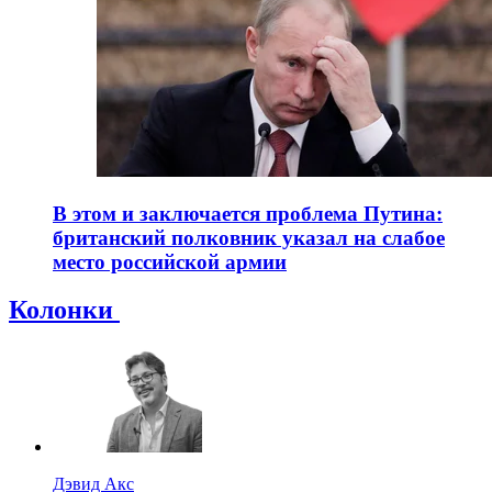
В этом и заключается проблема Путина:
британский полковник указал на слабое
место российской армии
Колонки
Дэвид Акс