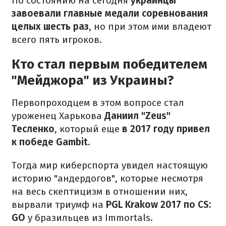
По состоянию на сегодня
украинцы
завоевали главные медали соревнования
целых шесть раз
, но при этом ими владеют
всего пять игроков.
Кто стал первым победителем
"Мейджора" из Украины?
Первопроходцем в этом вопросе стал
уроженец Харькова
Даниил "Zeus"
Тесленко
, который еще
в 2017 году привел
к победе Gambit.
Тогда мир киберспорта увидел настоящую
историю "андердогов", которые несмотря
на весь скептицизм в отношении них,
вырвали триумф на
PGL Krakow 2017 по CS:
GO
у бразильцев из Immortals.