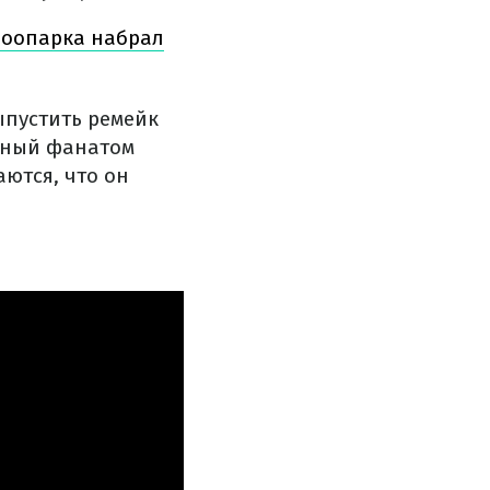
зоопарка набрал
ыпустить ремейк
анный фанатом
ются, что он