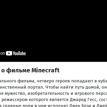
 о фильме Minecraft
льного фильма, четверо героев попадают в куб
таинственный портал. Чтобы найти путь домой, 
ое мужество, изобретательность и игрового перс
режиссером которого является Джаред Гесс, сос
 а главные роли в нем исполнят Джек Блэк и Дже