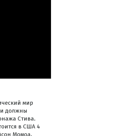
ический мир
они должны
онажа Стива.
тоится в США 4
йсон Момоа.