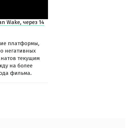
n Wake, через 14
ние платформы,
во негативных
анатов текущим
ду на более
ода фильма.