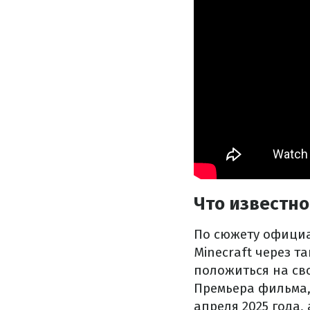
Что известно
По сюжету официа
Minecraft через 
положиться на св
Премьера фильма, 
апреля 2025 года,