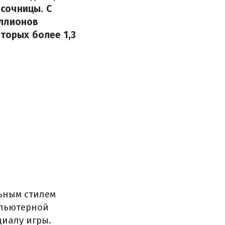
сочницы. С
иллионов
торых более 1,3
ьным стилем
мпьютерной
циалу игры.