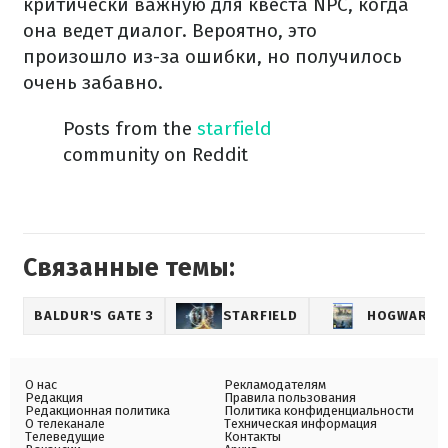
критически важную для квеста NPC, когда
она ведет диалог. Вероятно, это
произошло из-за ошибки, но получилось
очень забавно.
Posts from the
starfield
community on Reddit
Связанные темы:
BALDUR'S GATE 3
STARFIELD
HOGWARTS 
О нас
Рекламодателям
Редакция
Правила пользования
Редакционная политика
Политика конфиденциальности
О телеканале
Техническая информация
Телеведущие
Контакты