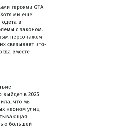
ыми героями GTA
. Хотя мы еще
 одета в
блемы с законом.
нным персонажем
их связывает что-
огда вместе
ствие
о выйдет в 2025
щила, что мы
ых неоном улиц
ватывающая
стью большей