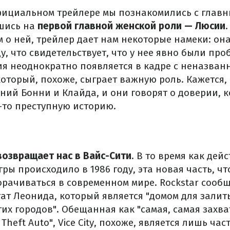
фициальном трейлере мы познакомились с главн
вшись на
первой главной женской роли — Люсии
м о ней, трейлер дает нам некоторые намеки: она
, что свидетельствует, что у нее явно были про
ия неоднократно появляется в кадре с неназва
который, похоже, сыграет важную роль. Кажется, 
ний Бонни и Клайда, и они говорят о доверии, к
-то преступную историю.
возвращает нас в Вайс-Сити
. В то время как дей
ры происходило в 1986 году, эта новая часть, чт
ворачиваться в современном мире. Rockstar сооб
ат Леонида, который является "домом для залит
гих городов". Обещанная как "самая, самая зах
heft Auto", Vice City, похоже, является лишь ча