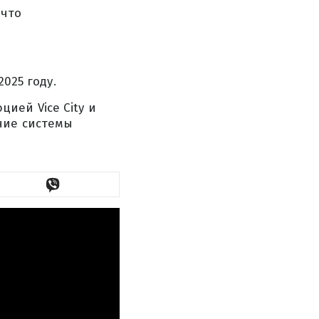
 что
025 году.
ией Vice City и
ние системы