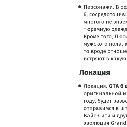
Персонажи. В о
6, сосредоточи
многого не знае
тюремную одежду
Кроме того, Люс
мужского пола, 
то вроде отноше
встряют в какую
Локация
Локация.
GTA 6 
оригинальной иг
году, будет раз
отправимся в шт
Вайс-Сити и дру
эволюция Grand T