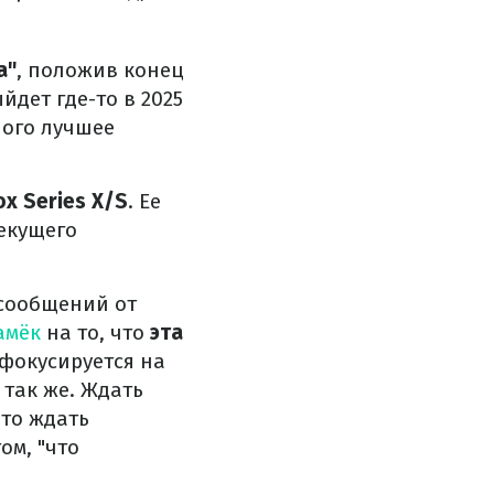
а"
, положив конец
йдет где-то в 2025
ного лучшее
ox Series X/S
. Ее
текущего
 сообщений от
амёк
на то, что
эта
а фокусируется на
т так же. Ждать
что ждать
ом, "что