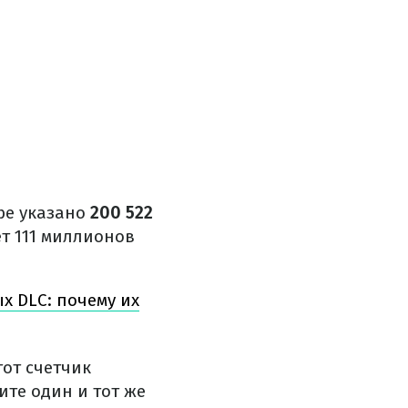
be указано
200 522
т 111 миллионов
х DLC: почему их
тот счетчик
ите один и тот же