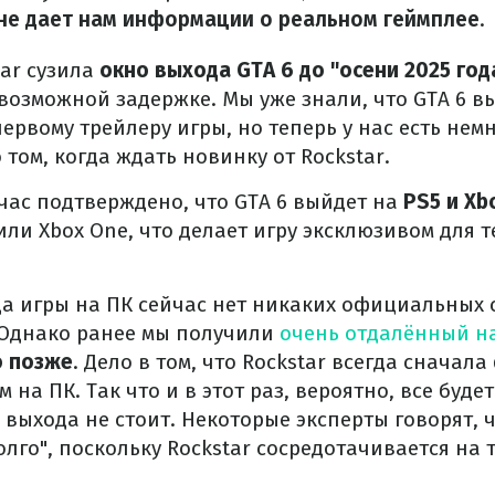
не дает нам информации о реальном геймплее
.
ar сузила
окно выхода GTA 6 до "осени 2025 год
возможной задержке. Мы уже знали, что GTA 6 вы
первому трейлеру игры, но теперь у нас есть нем
том, когда ждать новинку от Rockstar.
ас подтверждено, что GTA 6 выйдет на
PS5 и Xb
 или Xbox One, что делает игру эксклюзивом для 
да игры на ПК сейчас нет никаких официальных
 Однако ранее мы получили
очень отдалённый н
о позже
. Дело в том, что Rockstar всегда сначал
м на ПК. Так что и в этот раз, вероятно, все буде
выхода не стоит. Некоторые эксперты говорят, 
лго", поскольку Rockstar сосредотачивается на т