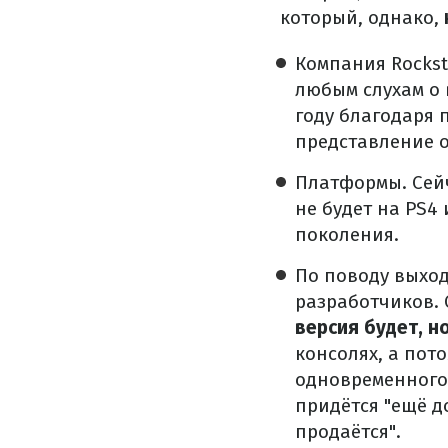
который, однако,
Компания Rockst
любым слухам о 
году благодаря 
представление о 
Платформы. Сейч
не будет на PS4
поколения.
По поводу выхо
разработчиков.
версия будет, н
консолях, а пото
одновременного 
придётся "ещё до
продаётся".