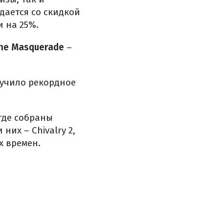
дается со скидкой
 на 25%.
The Masquerade
–
лучило рекордное
где собраны
их – Chivalry 2,
х времен.