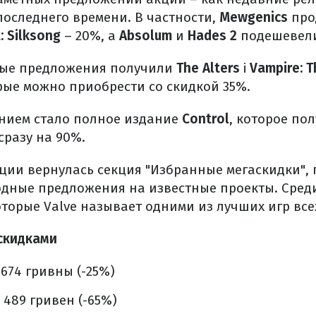
последнего времени. В частности,
Mewgenics
про
: Silksong
– 20%, а
Absolum
и
Hades 2
подешевели
ные предложения получили
The Alters
і
Vampire: 
орые можно приобрести со скидкой 35%.
нием стало полное издание
Control
, которое по
сразу на 90%.
кции вернулась секция "Избранные мегаскидки", 
ные предложения на известные проекты. Среди н
оторые Valve называет одними из лучших игр все
скидками
– 674 гривны (-25%)
 489 гривен (-65%)