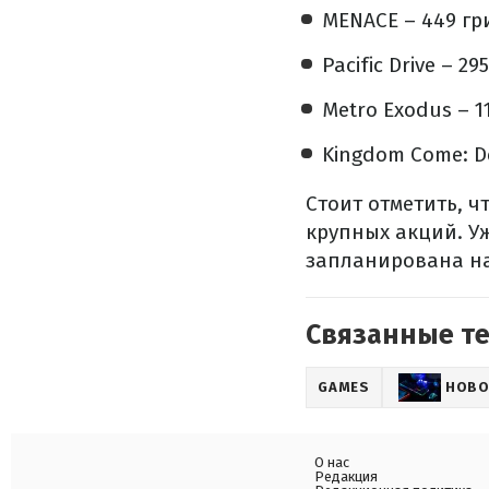
MENACE – 449 гр
Pacific Drive – 2
Metro Exodus – 1
Kingdom Come: De
Стоит отметить, ч
крупных акций. Уж
запланирована на
Связанные т
GAMES
НОВО
О нас
Редакция