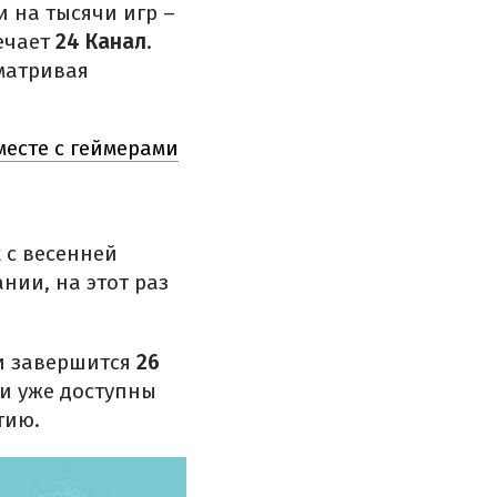
и на тысячи игр –
ечает
24 Канал
.
сматривая
месте с геймерами
 с весенней
нии, на этот раз
и завершится
26
ки уже доступны
тию.