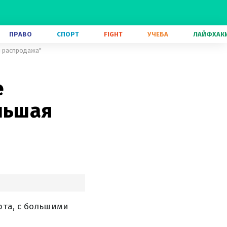
ПРАВО
СПОРТ
FIGHT
УЧЕБА
ЛАЙФХАК
я распродажа"
е
льшая
рта, с большими