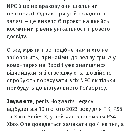
NPC (і це не враховуючи шкільний
персонал). Однак при усій складності
задачі – це вивело б проєкт на якийсь
космічний рівень унікальності ігрового
досвіду.
Отже, мріяти про подібне нам ніхто не
заборонить, принаймні до релізу гри. А у
коментарях на Reddit уже знайшлися
відчайдухи, які стверджують, що дійсно
спробують порахувати всіх NPC як тільки
прибудуть до віртуального Гоґвортсу.
Зауважте
, реліз Hogwarts Legacy
відбудеться 10 лютого 2023 року для ПК, PS5
та Xbox Series X, у цей час власникам PS4 і
Xbox One доведеться зачекати до 4 квітня, а