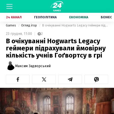
24 КАНАЛ
ГЕОПОЛІТИКА
ЕКОНОМІКА
БІЗНЕС
Games
Огляд ігор
В очікуванні Hogwarts Legacy геймери підрахували ймовірну кількість учнів Гоґвортсу в грі
23 грудня,
11:00
2
В очікуванні Hogwarts Legacy
геймери підрахували ймовірну
кількість учнів Гоґвортсу в грі
Максим Задворський