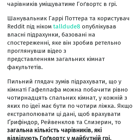
чарівників уміщуватиме Гоґвортс в грі.
Шанувальник Гаррі Поттера та користувач
Reddit під ніком
talldude8
опублікував
власні підрахунки, базовані на
спостереженні, яке він зробив ретельно
проглянувши відео з
представленням загальних кімнат
факультетів.
Пильний глядач зумів підрахувати, що у
кімнаті Гафелпафа можна побачити рівно
чотирнадцять спальних кімнат, у кожній з
яких по ідеї має бути по чотири ліжка. Якщо
екстраполювати ці дані, щоб врахувати
Ґрифіндор, Рейвенклов та Слизерин, то
загальна кількість чарівників, які
відвідують Гоґвортс у майбутній грі,