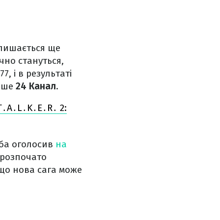
 лишається ще
чно стануться,
7, і в результаті
пише
24 Канал
.
T․A․L․K․E․R․ 2:
мба оголосив
на
о розпочато
що нова сага може