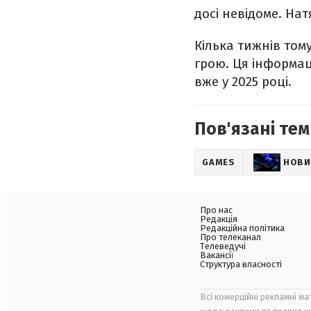
досі невідоме. Нат
Кілька тижнів том
грою. Ця інформац
вже у 2025 році.
Пов'язані тем
GAMES
НОВИ
Про нас
Редакція
Редакційна політика
Про телеканал
Телеведучі
Вакансії
Структура власності
Всі комерційні рекламні ма