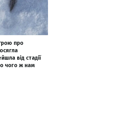
 грою про
досягла
йшла від стадії
То чого ж нам