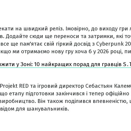
чекати на швидкий реліз. Імовірно, до виходу гри
ів. Додайте сюди ще переноси та затримки, які то
все ще пам'ятає свій гіркий досвід з Cyberpunk 207
якщо ми отримаємо нову гру хоча б у 2026 році, 
ижити у Зоні: 10 найкращих порад для гравців S․
Projekt RED та ігровий директор Себастьян Кале
 що етапу підготовки закінчився і тепер офіційн
иробництво. Він також поділився впевненістю, 
відом для шанувальників.