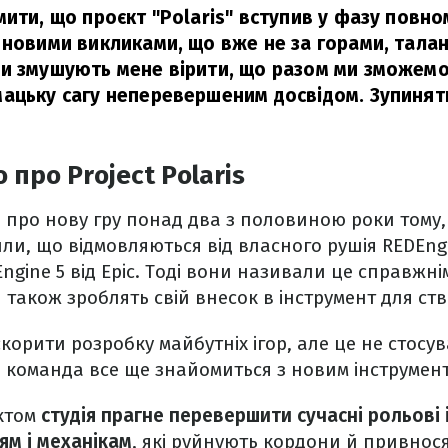
мити, що проєкт "Polaris" вступив у фазу пов
 новими викликами, що вже не за горами, талан
и змушують мене вірити, що разом ми зможем
ацьку сагу неперевершеним досвідом. Зупинят
про Project Polaris
про нову гру понад два з половиною роки тому, 
ли, що відмовляються від власного рушія REDEng
Engine 5 від Epic. Тоді вони називали це справжн
 також зроблять свій внесок в інструмент для ств
корити розробку майбутніх ігор, але це не стосу
ки команда все ще знайомиться з новим інструмен
ктом
студія прагне перевершити сучасні рольові 
м і механікам
, які руйнують кордони й привнос