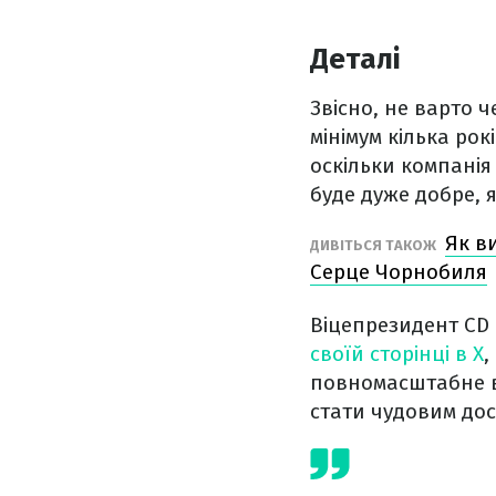
Деталі
Звісно, не варто 
мінімум кілька рок
оскільки компанія 
буде дуже добре, 
Як в
ДИВІТЬСЯ ТАКОЖ
Серце Чорнобиля
Віцепрезидент CD 
своїй сторінці в X
,
повномасштабне в
стати чудовим дос