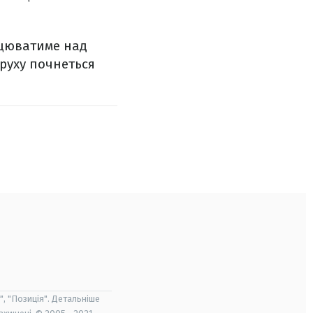
ацюватиме над
руху почнеться
", "Позиція". Детальніше