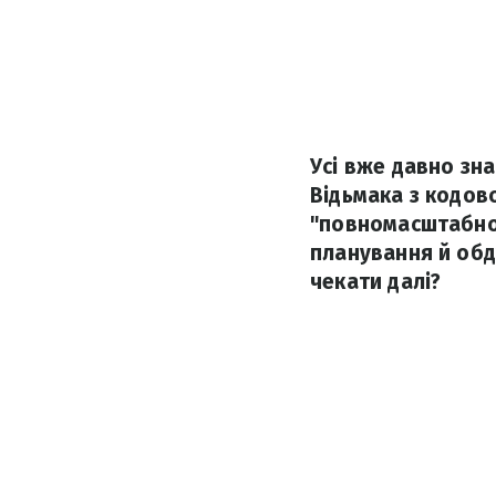
Усі вже давно зн
Відьмака з кодово
"повномасштабної
планування й обд
чекати далі?