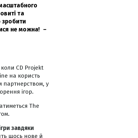
номасштабного
овиті та
о зробити
ися не можна!
–
коли CD Projekt
ine на користь
ім партнерством, у
орення ігор.
ватиметься The
том.
ігри завдяки
ять щось нове й