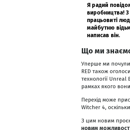
Я радий повідо
виробництва! З
працьовиті люд
майбутню відьм
написав він.
Що ми знаємо 
Уперше ми почули 
RED також оголоси
технології Unreal 
рамках якого вони
Перехід може прис
Witcher 4, оскіль
З цим новим проє
новим можливостя