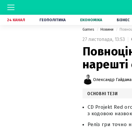
24 КАНАЛ
ГЕОПОЛІТИКА
ЕКОНОМІКА
БІЗНЕС
Games
Новини
Повноц
27 листопада,
13:53
Повноцін
нарешті
Олександр Гайдам
ОСНОВНІ ТЕЗИ
CD Projekt Red о
з кодовою назвою 
Реліз гри точно 