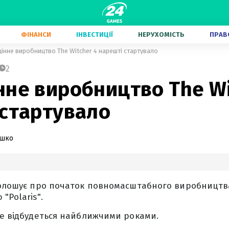
ФІНАНСИ
ІНВЕСТИЦІЇ
НЕРУХОМІСТЬ
ПРАВ
інне виробництво The Witcher 4 нарешті стартувало
2
не виробництво The Wi
 стартувало
ашко
голошує про початок повномасштабного виробництва
"Polaris".
не відбудеться найближчими роками.