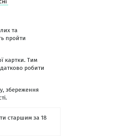
сні
слих та
ть пройти
ї картки. Тим
додатково робити
ку, збереження
ті.
ти старшим за 18