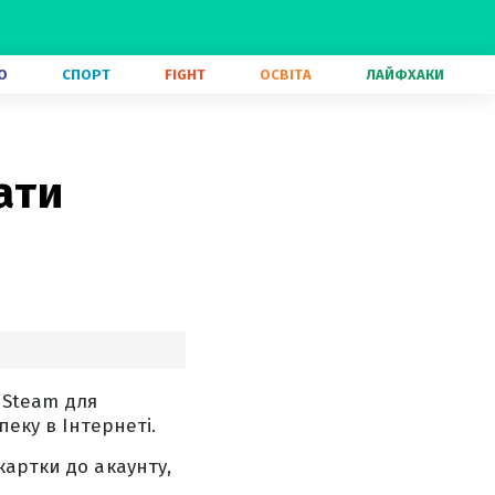
О
СПОРТ
FIGHT
ОСВІТА
ЛАЙФХАКИ
ати
у Steam для
пеку в Інтернеті.
картки до акаунту,