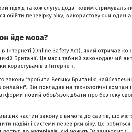
акий підхід також слугує додатковим стримуваль
ься обійти перевірку віку, використовуючи один а
он йде мова?
в Інтернеті (Online Safety Act), який отримав кор
ликій Британії. Це масштабний законодавчий ак
и користувачів в Інтернеті.
о закону "зробити Велику Британію найбезпечніш
онлайні". Він покладає на технологічні компанії,
атформи новий обов’язок дбати про безпеку свої
віших частин закону є вимога до сайтів, що міст
ити надійні системи перевірки віку. Це робиться 
 доступ до матеріалів, які можуть їм зашкодити.