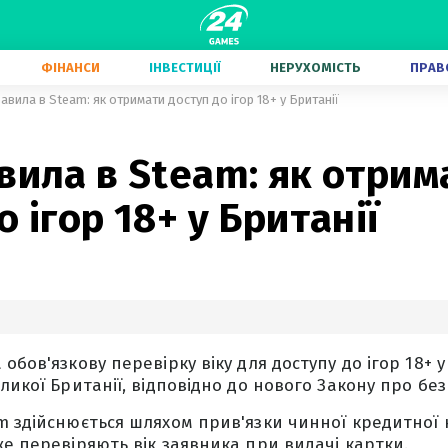
ФІНАНСИ
ІНВЕСТИЦІЇ
НЕРУХОМІСТЬ
ПРАВ
авила в Steam: як отримати доступ до ігор 18+ у Британії
вила в Steam: як отрим
о ігор 18+ у Британії
обов'язкову перевірку віку для доступу до ігор 18+ 
ликої Британії, відповідно до нового Закону про без
m здійснюється шляхом прив'язки чинної кредитної 
же перевіряють вік заявника при видачі картки.