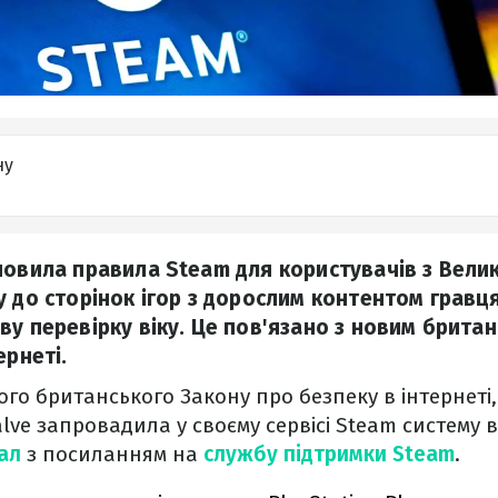
ну
новила правила Steam для користувачів з Велико
у до сторінок ігор з дорослим контентом гравц
ву перевірку віку. Це пов'язано з новим брита
ернеті.
ого британського Закону про безпеку в інтернеті
alve запровадила у своєму сервісі Steam систему в
ал
з посиланням на
службу підтримки Steam
.