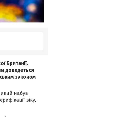
ї Британії.
ям доведеться
нським законом
, який набув
ерифікації віку,