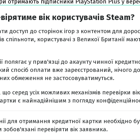
ігри отримають підписники PlayStation Plus у вере
евірятиме вік користувачів Steam?
ти доступ до сторінок ігор з контентом для доро
ів спільноти, користувачі з Великої Британії маю
ї полягає у прив'язці до акаунту чинної кредитно
акий спосіб оплати вже зареєстрований, нічого 
 них обмеження не застосовуватимуться.
, що серед усіх можливих механізмів перевірки ві
артки є найнадійнішим з погляду конфіденційнос
нії для отримання кредитної картки необхідно бу
и зобов'язані перевіряти вік заявника.