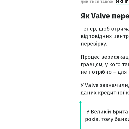
Які 
ДИВІТЬСЯ ТАКОЖ
Як Valve пер
Тепер, щоб отрима
відповідних центр
перевірку.
Процес верифікаці
гравцям, у кого т
не потрібно – для
У Valve зазначили
даних кредитної к
У Великій Брита
років, тому банк