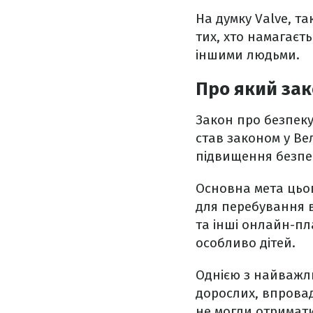
На думку Valve, т
тих, хто намагаєт
іншими людьми.
Про який зак
Закон про безпеку 
став законом у Ве
підвищення безпек
Основна мета цьог
для перебування в 
та інші онлайн-пл
особливо дітей.
Однією з найважли
дорослих, впровад
не могли отримати